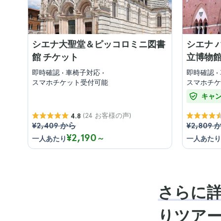
シエナ大聖堂＆ピッコロミニ図書
シエナ 
館 チケット
立博物館
即時確認
車椅子対応
即時確認
スマホチケット受付可能
スマホチケ
キャ
(24 お客様の声)
4.8
¥2,409 から
¥2,809 
¥2,190
～
一人あたり
一人あたり
さらに詳
りツアー