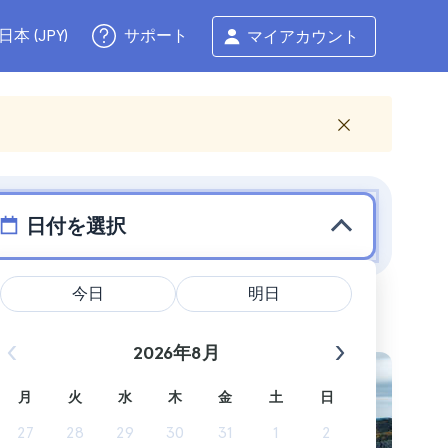
サポート
日本 (JPY)
マイアカウント
日付を選択
今日
明日
2026年8月
月
火
水
木
金
土
日
分にご体
27
28
29
30
31
1
2