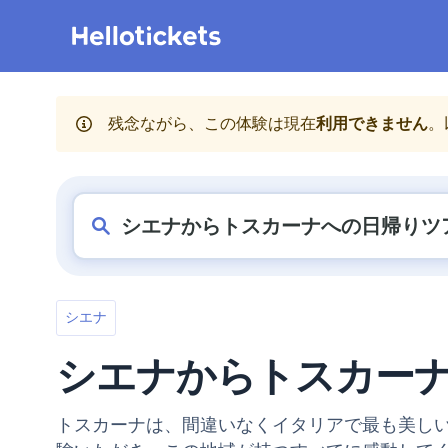
残念ながら、この体験は現在
利用できません
。
シエナ
シエナからトスカーナ
トスカーナは、間違いなくイタリアで最も美し