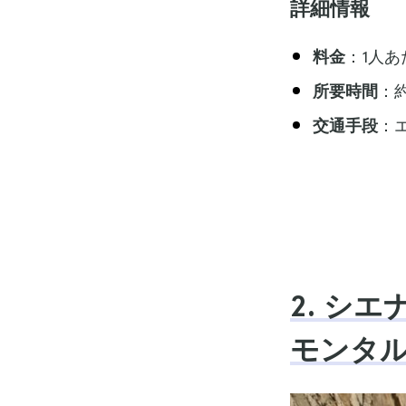
詳細情報
料金
：1人あ
所要時間
：
交通手段
：
2. シ
モンタ