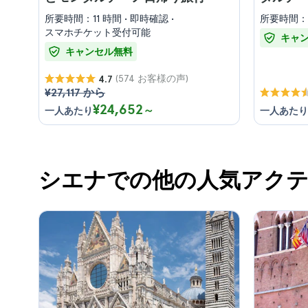
所要時間：11 時間
即時確認
所要時間：
スマホチケット受付可能
キャ
キャンセル無料
(574 お客様の声)
4.7
¥27,117 から
¥24,652
～
一人あたり
一人あたり
シエナでの他の人気アク