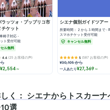
パラッツォ・プッブリコ市
シエナ個別ガイドツアー
 チケット
所要時間： 2 から 3 時間まで
スマホチケット受付可能
車椅子対応
ット受付可能
キャンセル無料
ンセル無料
(25 お客様の声)
(587 お客様の声)
4.6
5
から
¥30,105 から
¥2,554
¥27,369
～
～
一人あたり
しく： シエナからトスカーナ
10選