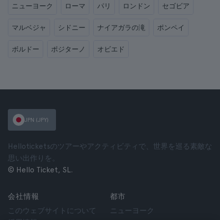
ニューヨーク
ローマ
パリ
ロンドン
セゴビア
マルベジャ
シドニー
ナイアガラの滝
ポンペイ
ボルドー
ポジターノ
オビエド
JPN (JPY)
Helloticketsのツアーやアクティビティで、世界を巡る素敵な
思い出作りを。
© Hello Ticket, SL.
会社情報
都市
このウェブサイトについて
ニューヨーク