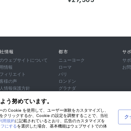
社情報
都市
サ
のウェブサイトについて
ニューヨーク
サ
用情報
ローマ
お
フィリエイト
パリ
客様の声
ロンドン
人情報保護方針
グラナダ
用規約
クラクフ
よう努めています。
律相談
テネリフェ
okie
ティーの Cookie を使用して、ユーザー体験をカスタマイズし、
クリックするか、Cookie の設定を調整することで、当社
ク
び利用規約
に記載されているとおり、広告のカスタマイズを
オフにする
を選択した場合、基本機能はウェブサイトでの体