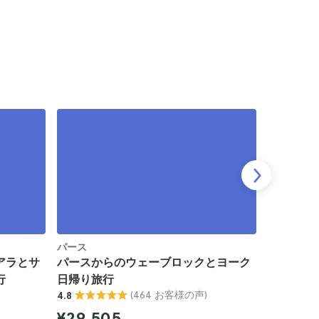
パース
パース
アラとサ
パースからのウェーブロックとヨーク
フリーマ
行
日帰り旅行
フェリー
(464 お客様の声)
4.8
4.5
¥29,505
¥9,901