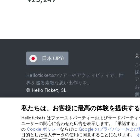
会
日本 (JPY)
こ
採
Helloticketsのツアーやアクティビティで、世
ア
界を巡る素敵な思い出作りを。
お
© Hello Ticket, SL.
個
利
私たちは、お客様に最高の体験を提供する
法
co
Hellotickets はファーストパーティーおよびサードパー
ユーザーの関心に合わせた広告を表示します。「承諾する」を
の
Cookie ポリシー
ならびに
Google のプライバシーおよ
目的とした個人データの使用に同意することになります。