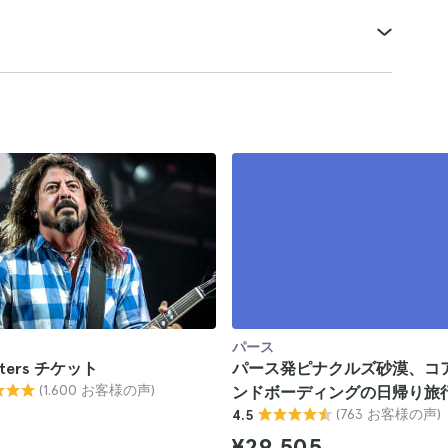
パース
ghters チケット
パース発ピナクルズ砂漠、コ
(1.600 お客様の声)
ンドボーディングの日帰り旅
(763 お客様の声)
4.5
¥29,505