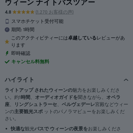
ウィーン ナイトバスツアー
4.8
(1.270 お客様の声)
スマホチケット受付可能
期間:
1時間
このアクティビティーには
卓越している
レビューがあ
ります
即時確認
キャンセル料無料
ハイライト
ライトアップ
されたウィーンの
魅力をお楽しみくださ
い。約1
時間
、
オーディオガイドを
聞きながら、
オペラ
座
、
リングシュトラーセ
、
ベルヴェデーレ
宮殿などウィー
ンの
主要観光スポ
ットのパノラマビューをお楽しみくだ
さい。
快適な
観光
バスで
ウィーンの夜景を
お楽しみくださ