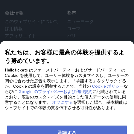
会社情報
都市
このウェブサイトについて
ニューヨーク
採用情報
ローマ
アフィリエイト
パリ
お客様の声
ロンドン
個人情報保護方針
グラナダ
私たちは、お客様に最高の体験を提供するよ
利用規約
クラクフ
う努めています。
法律相談
テネリフェ
Hellotickets はファーストパーティーおよびサードパーティーの
cookie
Cookie を使用して、ユーザー体験をカスタマイズし、ユーザーの
関心に合わせた広告を表示します。「承諾する」をクリックする
か、Cookie の設定を調整することで、当社の
Cookie ポリシー
な
サポート
フォローしてください
らびに
Google のプライバシーおよび利用規約
に記載されている
サポート
とおり、広告のカスタマイズを目的とした個人データの使用に同
意することになります。
オフにする
を選択した場合、基本機能は
お問い合わせ
ウェブサイトでの体験の質を低下させる可能性があります。
承諾する