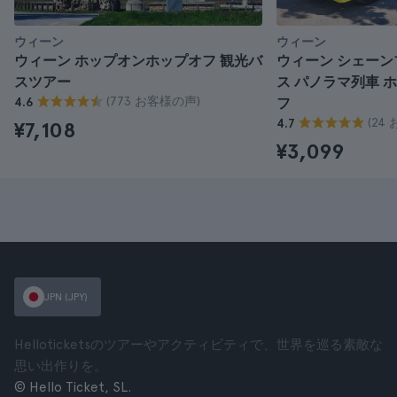
ウィーン
ウィーン
ウィーン ホップオンホップオフ 観光バ
ウィーン シェー
スツアー
ス パノラマ列車 
(773 お客様の声)
4.6
フ
(24
4.7
¥7,108
¥3,099
JPN (JPY)
Helloticketsのツアーやアクティビティで、世界を巡る素敵な
思い出作りを。
© Hello Ticket, SL.