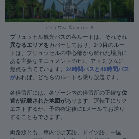
アトミウム| ©Christian K.
ブリュッセル観光バスの各ルートは、それぞれ
異なるエリアを
カバーしており、2つ目のルー
トは、ブリュッセルの中心部から離れた場所に
ある主要なモニュメントの1つ、アトミウムに
焦点を当てています。
24時間パスと48時間パス
が
あれば、どちらのルートも乗り放題です。
各停留所には、各ゾーン内の停留所の正確な
位
置が記載された地図が
あります。運転手にリク
エストするか、予約確定後にEメールでお送り
することもできます。
両路線とも、車内では英語、ドイツ語、中国