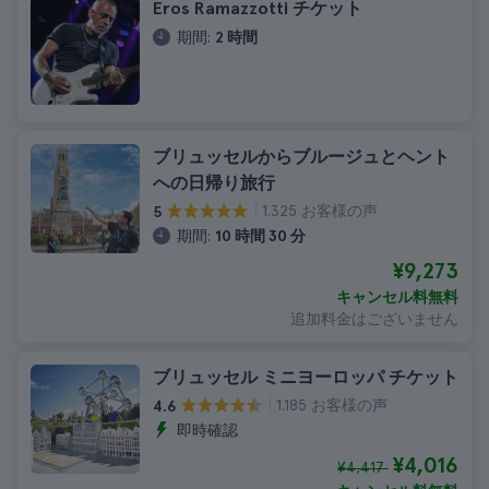
Eros Ramazzotti チケット
期間:
2 時間
ブリュッセルからブルージュとヘント
への日帰り旅行
1.325 お客様の声
5
期間:
10 時間 30 分
¥9,273
キャンセル料無料
追加料金はございません
ブリュッセル ミニヨーロッパ チケット
1.185 お客様の声
4.6
即時確認
¥4,016
¥4,417