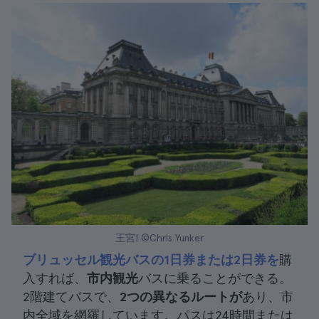
王宮| ©Chris Yunker
ブリュッセル観光バスの1日券または2日券を
購
入すれば、
市内観光
バスに乗ることができる。
2階建てバスで、
2つの異なるルートが
あり、市
内全域を網羅しています。パスは24時間または