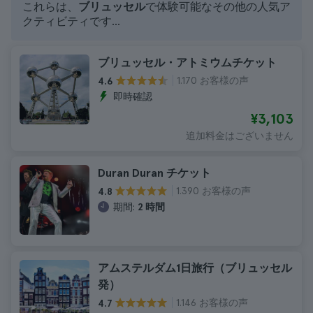
これらは、
ブリュッセル
で体験可能なその他の人気ア
クティビティです...
ブリュッセル・アトミウムチケット
1.170 お客様の声
4.6
即時確認
¥3,103
追加料金はございません
Duran Duran チケット
1.390 お客様の声
4.8
期間:
2 時間
アムステルダム1日旅行（ブリュッセル
発）
1.146 お客様の声
4.7