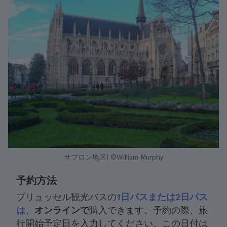
サブロン地区| ©William Murphy
予約方法
ブリュッセル観光バスの
1日パスまたは2日パス
は
、
オンラインで
購入できます。予約の際、旅
行開始予定日を入力してください。この日付は