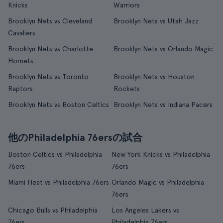
Knicks
Warriors
Brooklyn Nets vs Cleveland
Brooklyn Nets vs Utah Jazz
Cavaliers
Brooklyn Nets vs Charlotte
Brooklyn Nets vs Orlando Magic
Hornets
Brooklyn Nets vs Toronto
Brooklyn Nets vs Houston
Raptors
Rockets
Brooklyn Nets vs Boston Celtics
Brooklyn Nets vs Indiana Pacers
他のPhiladelphia 76ersの試合
Boston Celtics vs Philadelphia
New York Knicks vs Philadelphia
76ers
76ers
Miami Heat vs Philadelphia 76ers
Orlando Magic vs Philadelphia
76ers
Chicago Bulls vs Philadelphia
Los Angeles Lakers vs
76ers
Philadelphia 76ers