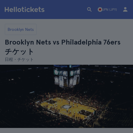
JPN (JPY)
Brooklyn Nets
Brooklyn Nets vs Philadelphia 76ers
チケット
日程・チケット