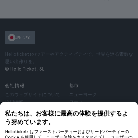
JPN (JPY)
Helloticketsのツアーやアクティビティで、世界を巡る素敵な
思い出作りを。
© Hello Ticket, SL.
会社情報
都市
このウェブサイトについて
ニューヨーク
採用情報
ローマ
アフィリエイト
パリ
私たちは、お客様に最高の体験を提供するよ
お客様の声
ロンドン
う努めています。
個人情報保護方針
グラナダ
利用規約
クラクフ
Hellotickets はファーストパーティーおよびサードパーティーの
Cookie を使用して、ユーザー体験をカスタマイズし、ユーザーの