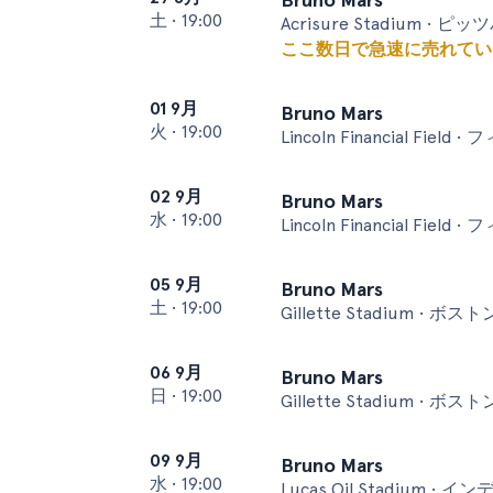
土
•
19:00
Acrisure Stadium • ピ
ここ数日で急速に売れてい
01 9月
Bruno Mars
火
•
19:00
Lincoln Financial Fiel
02 9月
Bruno Mars
水
•
19:00
Lincoln Financial Fiel
05 9月
Bruno Mars
土
•
19:00
Gillette Stadium • ボスト
06 9月
Bruno Mars
日
•
19:00
Gillette Stadium • ボスト
09 9月
Bruno Mars
水
•
19:00
Lucas Oil Stadium •