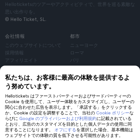
Helloticketsのツアーやアクティビティで、世界を巡る素敵な
思い出作りを。
© Hello Ticket, SL.
会社情報
都市
このウェブサイトについて
ニューヨーク
採用情報
ローマ
アフィリエイト
パリ
お客様の声
ロンドン
個人情報保護方針
グラナダ
私たちは、お客様に最高の体験を提供するよ
利用規約
クラクフ
う努めています。
法律相談
テネリフェ
Hellotickets はファーストパーティーおよびサードパーティーの
cookie
Cookie を使用して、ユーザー体験をカスタマイズし、ユーザーの
関心に合わせた広告を表示します。「承諾する」をクリックする
か、Cookie の設定を調整することで、当社の
Cookie ポリシー
な
サポート
フォローしてください
らびに
Google のプライバシーおよび利用規約
に記載されている
サポート
とおり、広告のカスタマイズを目的とした個人データの使用に同
意することになります。
オフにする
を選択した場合、基本機能は
お問い合わせ
ウェブサイトでの体験の質を低下させる可能性があります。