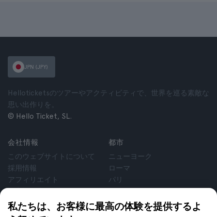
JPN (JPY)
Helloticketsのツアーやアクティビティで、世界を巡る素敵な
思い出作りを。
© Hello Ticket, SL.
会社情報
都市
このウェブサイトについて
ニューヨーク
採用情報
ローマ
アフィリエイト
パリ
お客様の声
ロンドン
個人情報保護方針
グラナダ
私たちは、お客様に最高の体験を提供するよ
利用規約
クラクフ