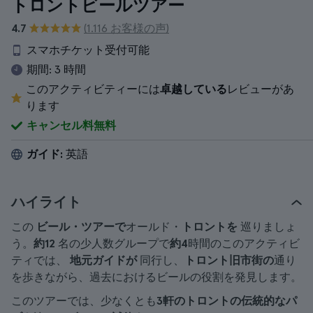
トロントビールツアー
4.7
(1.116 お客様の声)
スマホチケット受付可能
期間:
3 時間
このアクティビティーには
卓越している
レビューがあ
ります
キャンセル料無料
ガイド:
英語
ハイライト
この
ビール・ツアーで
オールド・
トロントを
巡りましょ
う。
約12
名の少人数グループで
約4
時間のこのアクティビ
ティでは、
地元ガイドが
同行し、
トロント旧市街の
通り
を歩きながら、過去におけるビールの役割を発見します。
このツアーでは、少なくとも
3軒のトロントの伝統的なパ