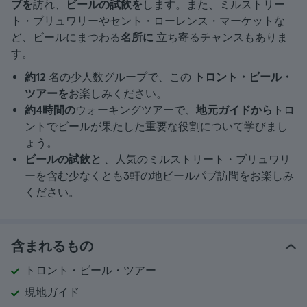
ブを
訪れ、
ビールの試飲を
します。また、ミルストリー
ト・ブリュワリーやセント・ローレンス・マーケットな
ど、ビールにまつわる
名所に
立ち寄るチャンスもありま
す。
約12
名の少人数グループで、この
トロント・ビール・
ツアーを
お楽しみください。
約4時間の
ウォーキングツアーで、
地元ガイドから
トロ
ントでビールが果たした重要な役割について学びまし
ょう。
ビールの試飲と
、人気のミルストリート・ブリュワリ
ーを含む少なくとも3軒の地ビールパブ訪問をお楽しみ
ください。
含まれるもの
トロント・ビール・ツアー
現地ガイド