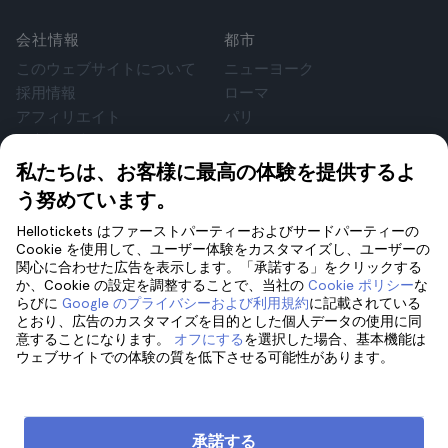
会社情報
都市
このウェブサイトについて
ニューヨーク
採用情報
ローマ
アフィリエイト
パリ
お客様の声
ロンドン
個人情報保護方針
グラナダ
私たちは、お客様に最高の体験を提供するよ
利用規約
クラクフ
う努めています。
法律相談
テネリフェ
Hellotickets はファーストパーティーおよびサードパーティーの
cookie
Cookie を使用して、ユーザー体験をカスタマイズし、ユーザーの
関心に合わせた広告を表示します。「承諾する」をクリックする
か、Cookie の設定を調整することで、当社の
Cookie ポリシー
な
サポート
フォローしてください
らびに
Google のプライバシーおよび利用規約
に記載されている
サポート
とおり、広告のカスタマイズを目的とした個人データの使用に同
意することになります。
オフにする
を選択した場合、基本機能は
お問い合わせ
ウェブサイトでの体験の質を低下させる可能性があります。
承諾する