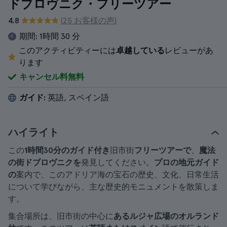
ドブロヴニク・フリーツアー
4.8
(25 お客様の声)
期間:
1時間 30 分
このアクティビティーには
卓越している
レビューがあ
ります
キャンセル料無料
ガイド:
英語, スペイン語
ハイライト
この
1時間30分のガイド付き
旧市街
フリーツアーで
、
魔法
の街ドブロヴニクを
発見してください。
プロの地元ガイド
の
案内で、このアドリア海の宝石の歴史、文化、日常生活
について学びながら、主な歴史的モニュメントを散策しま
す。
集合場所は、旧市街の中心に
あるルジャ広場のオルランド