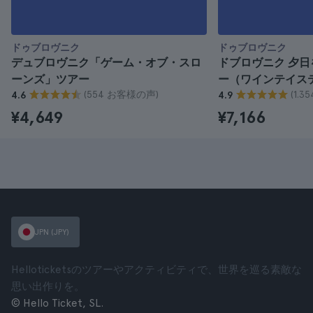
ドゥブロヴニク
ドゥブロヴニク
デュブロヴニク「ゲーム・オブ・スロ
ドブロヴニク 夕
ーンズ」ツアー
ー（ワインテイス
(554 お客様の声)
(1.
4.6
4.9
¥4,649
¥7,166
JPN (JPY)
Helloticketsのツアーやアクティビティで、世界を巡る素敵な
思い出作りを。
© Hello Ticket, SL.