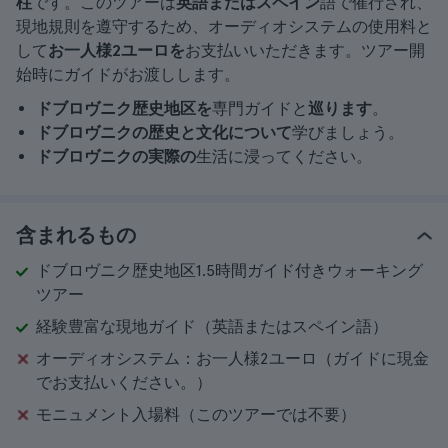
柱
です。このツアーは
英語またはスペイン
語で催行され、
現地規則を遵守するため、オーディオシステムの使用料と
して
お一人様2ユーロを
お支払いいただきます。ツアー開
始時にガイドがお渡しします。
ドブロヴニク歴史地区を
専門ガイドと
巡ります
。
ドブロヴニクの歴史と文化について
学びましょう。
ドブロヴニクの実際の
生活に浸ってください。
含まれるもの
ドブロヴニク歴史地区1.5時間ガイド付きウォーキング
ツアー
経験豊富な現地ガイド（英語またはスペイン語）
オーディオシステム：お一人様2ユーロ（ガイドに現金
でお支払いください。）
モニュメント入場料（このツアーでは不要）