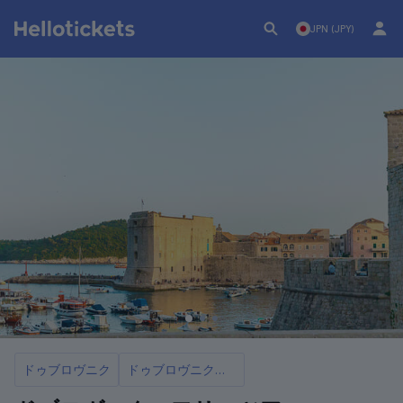
JPN (JPY)
ドゥブロヴニク
ドゥブロヴニクのベストツアー7選