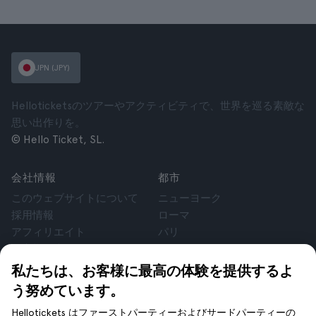
JPN (JPY)
Helloticketsのツアーやアクティビティで、世界を巡る素敵な
思い出作りを。
© Hello Ticket, SL.
会社情報
都市
このウェブサイトについて
ニューヨーク
採用情報
ローマ
アフィリエイト
パリ
お客様の声
ロンドン
個人情報保護方針
グラナダ
私たちは、お客様に最高の体験を提供するよ
利用規約
クラクフ
う努めています。
法律相談
テネリフェ
Hellotickets はファーストパーティーおよびサードパーティーの