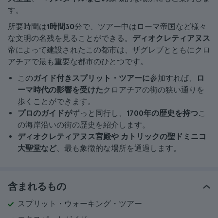
す。
所要時間は
1時間30
分で、ツアー中はローマ帝国など様々
な文明の名残を見ることができる。
ディオクレティアヌス
帝によって建設されたこの都市は、ザグレブとともにクロ
アチアで最も重要な都市のひとつです。
この
ガイド付きスプリット・ツアーに
参加すれば、
ロ
ーマ時代の影響を受けた
クロアチアの街の狭い通りを
歩くことができます。
プロのガイドが
ずっと同行し、
1700年の歴史を持つ
こ
の海岸沿いの街の歴史を紹介します。
ディオクレティアヌス宮殿や
カトリックの聖ドミニコ
大聖堂など
、最も象徴的な場所を通過します。
含まれるもの
スプリット・ウォーキング・ツアー