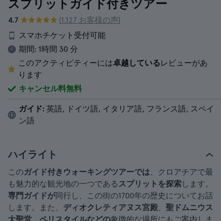
スプリットガイド付きツアー
4.7
(1.127 お客様の声)
スマホチケット受付可能
期間:
1時間 30 分
このアクティビティーには
卓越している
レビューがあ
ります
キャンセル料無料
ガイド:
英語, ドイツ語, イタリア語, フランス語, スペイ
ン語
ハイライト
この
ガイド付きウォーキングツアーでは
、クロアチアで最
も魅力的な観光地の一つである
スプリットを探索
します。
専門ガイドが
同行し、この街の1700年の歴史についてお話
します。また、
ディオクレティアヌス宮殿
、
聖ドムニウス
大聖堂
、
ペリスタイルなどの
象徴的な場所にもご案内しま