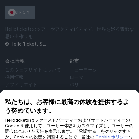
JPN (JPY)
Helloticketsのツアーやアクティビティで、世界を巡る素敵な
思い出作りを。
© Hello Ticket, SL.
会社情報
都市
このウェブサイトについて
ニューヨーク
採用情報
ローマ
アフィリエイト
パリ
お客様の声
ロンドン
個人情報保護方針
グラナダ
私たちは、お客様に最高の体験を提供するよ
利用規約
クラクフ
う努めています。
法律相談
テネリフェ
Hellotickets はファーストパーティーおよびサードパーティーの
cookie
Cookie を使用して、ユーザー体験をカスタマイズし、ユーザーの
関心に合わせた広告を表示します。「承諾する」をクリックする
か、Cookie の設定を調整することで、当社の
Cookie ポリシー
な
サポート
フォローしてください