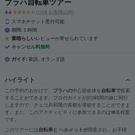
プラハ自転車ツアー
4.6
(1.198 お客様の声)
スマホチケット受付可能
期間:
3 時間
素晴らしい
レビューが寄せられています
キャンセル料無料
ガイド:
英語, オランダ語
ハイライト
この予約のおかげで、
プラハの
中心部全体を
自転車で
探索
することができます。プロのガイドが約3時間の旅に同行
しますので、チェコ共和国の首都を堪能することができま
す。また、このアクティビティに参加できるのは
18
名程度
です。
このツアーには
自転車と
ヘルメットが
用意され、お子様