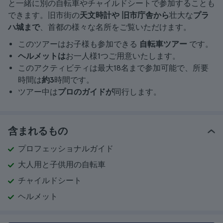
と一緒に別の自転車やチャイルドシートで参加することも
できます。旧市街の
天文時計や
旧市庁舎から
壮大な
プラ
ハ城まで
、首都の様々な名所をご覧いただけます。
このツアーはお子様も参加できる
自転車ツアー
です。
ヘルメットは
お一人様1つご用意いたします。
このアクティビティは最大18名まで参加可能で、所要
時間は
約3
時間です。
ツアー中は
プロのガイドが
同行します。
含まれるもの
プロフェッショナルガイド
大人用と子供用の自転車
チャイルドシート
ヘルメット