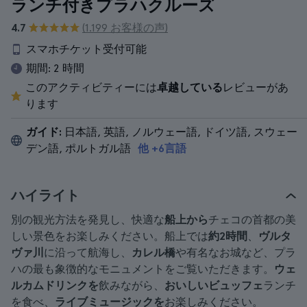
ランチ付きプラハクルーズ
4.7
(1.199 お客様の声)
スマホチケット受付可能
期間:
2 時間
このアクティビティーには
卓越している
レビューがあ
ります
ガイド:
日本語, 英語, ノルウェー語, ドイツ語, スウェー
デン語, ポルトガル語
他 +6言語
ハイライト
別の観光方法を発見し、快適な
船上から
チェコの首都の美
しい景色をお楽しみください。船上では
約2時間
、
ヴルタ
ヴァ川
に沿って航海し、
カレル橋
や有名なお城など、プラ
ハの最も象徴的なモニュメントをご覧いただきます。
ウェ
ルカムドリンクを
飲みながら、
おいしいビュッフェ
ランチ
を食べ、
ライブミュージックを
お楽しみください。