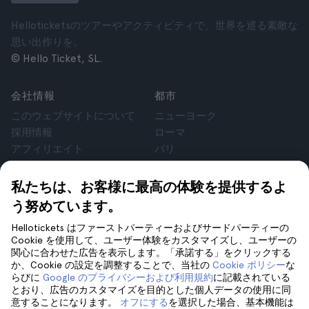
Helloticketsのツアーやアクティビティで、世界を巡る素敵な
思い出作りを。
© Hello Ticket, SL.
会社情報
都市
このウェブサイトについて
ニューヨーク
採用情報
ローマ
アフィリエイト
パリ
お客様の声
ロンドン
個人情報保護方針
グラナダ
私たちは、お客様に最高の体験を提供するよ
利用規約
クラクフ
う努めています。
法律相談
テネリフェ
Hellotickets はファーストパーティーおよびサードパーティーの
cookie
Cookie を使用して、ユーザー体験をカスタマイズし、ユーザーの
関心に合わせた広告を表示します。「承諾する」をクリックする
か、Cookie の設定を調整することで、当社の
Cookie ポリシー
な
サポート
フォローしてください
らびに
Google のプライバシーおよび利用規約
に記載されている
サポート
とおり、広告のカスタマイズを目的とした個人データの使用に同
意することになります。
オフにする
を選択した場合、基本機能は
お問い合わせ