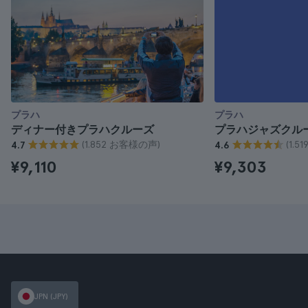
プラハ
プラハ
ディナー付きプラハクルーズ
プラハジャズクル
(1.852 お客様の声)
(1.
4.7
4.6
¥9,110
¥9,303
JPN (JPY)