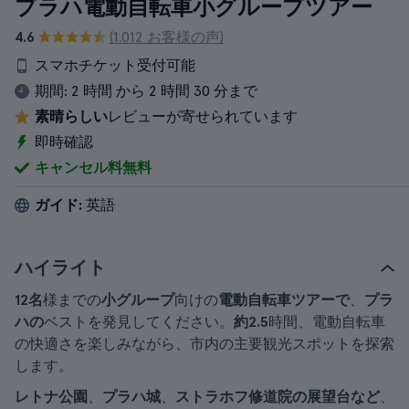
プラハ電動自転車小グループツアー
4.6
(1.012 お客様の声)
スマホチケット受付可能
期間:
2 時間 から 2 時間 30 分まで
素晴らしい
レビューが寄せられています
即時確認
キャンセル料無料
ガイド:
英語
ハイライト
12名
様までの
小グループ
向けの
電動自転車ツアーで
、
プラ
ハの
ベストを発見してください。
約2.5
時間、電動自転車
の快適さを楽しみながら、市内の主要観光スポットを探索
します。
レトナ公園
、
プラハ城
、
ストラホフ修道院の展望台など
、