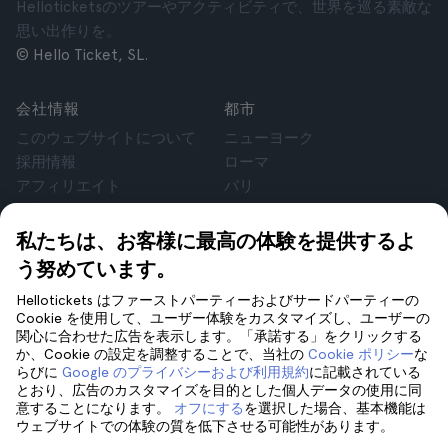
Helloticketsのツアーやアクティビティで、世界を巡る素敵な
思い出作りを。
© Hello Ticket, SL.
会社情報
都市
このウェブサイトについて
ニューヨーク
採用情報
ローマ
アフィリエイト
パリ
お客様の声
ロンドン
個人情報保護方針
グラナダ
私たちは、お客様に最高の体験を提供するよ
利用規約
クラクフ
う努めています。
法律相談
テネリフェ
Hellotickets はファーストパーティーおよびサードパーティーの
cookie
Cookie を使用して、ユーザー体験をカスタマイズし、ユーザーの
関心に合わせた広告を表示します。「承諾する」をクリックする
か、Cookie の設定を調整することで、当社の
Cookie ポリシー
な
サポート
フォローしてください
らびに
Google のプライバシーおよび利用規約
に記載されている
サポート
とおり、広告のカスタマイズを目的とした個人データの使用に同
意することになります。
オフにする
を選択した場合、基本機能は
お問い合わせ
ウェブサイトでの体験の質を低下させる可能性があります。