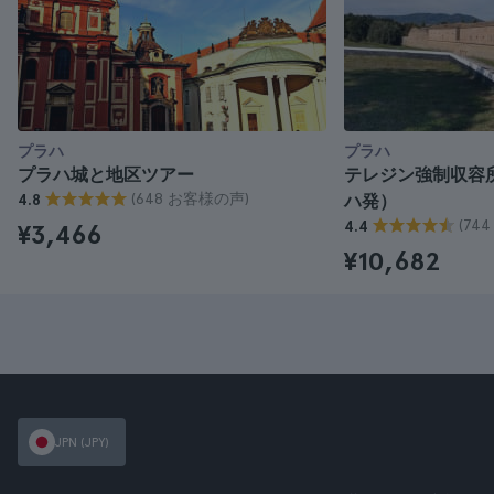
プラハ
プラハ
プラハ城と地区ツアー
テレジン強制収容
(648 お客様の声)
4.8
ハ発）
(74
4.4
¥3,466
¥10,682
JPN (JPY)