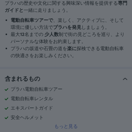
プラハの歴史や文化に関する興味深い情報を提供する
専門
ガイドと
一緒に走りましょう。
電動自転車ツアーで
、楽しく、アクティブに、そして
環境に優しい方法で
プラハを発見
しましょう。
最大
12
名までの
少人数
制で街の見どころを巡り、より
パーソナルな体験をお約束します。
プラハの坂道や石畳の道を
楽に
探検できる電動自転車
の快適さをお楽しみください。
含まれるもの
プラハ電動自転車ツアー
電動自転車レンタル
エキスパートガイド
安全ヘルメット
もっと見る