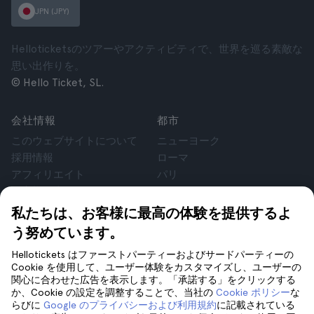
JPN (JPY)
Helloticketsのツアーやアクティビティで、世界を巡る素敵な
思い出作りを。
© Hello Ticket, SL.
会社情報
都市
このウェブサイトについて
ニューヨーク
採用情報
ローマ
アフィリエイト
パリ
お客様の声
ロンドン
個人情報保護方針
グラナダ
私たちは、お客様に最高の体験を提供するよ
利用規約
クラクフ
う努めています。
法律相談
テネリフェ
Hellotickets はファーストパーティーおよびサードパーティーの
cookie
Cookie を使用して、ユーザー体験をカスタマイズし、ユーザーの
関心に合わせた広告を表示します。「承諾する」をクリックする
か、Cookie の設定を調整することで、当社の
Cookie ポリシー
な
サポート
フォローしてください
らびに
Google のプライバシーおよび利用規約
に記載されている