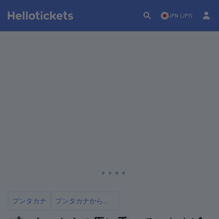
JPN (JPY)
プンタカナ
プンタカナからマカオビーチへの5つのおすすめ日帰りツアー