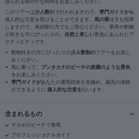
揺られる穏やかな時間をお楽しみください。
このツアーは
少人数
制で行われますので、
専門ガイドから
個人的な注意を受けることができます。
馬の乗り
方も指導
しますので、未経験の方でもご安心ください。乗馬や動物
が好きな方にぴったりの、
自然と美しい
景色にあふれたア
クティビティです。
動物好きの方にぴったりの
少人数制の
ツアーをお楽し
みください。
馬に乗って、
プンタカナのビーチの楽園のような景色
をお楽しみください。
専門ガイドが
あなたの乗馬技術を見極め、最高の体験
ができるように
個人的な注意を
払います。
含まれるもの
マカオのビーチで乗馬
プロフェッショナルガイド