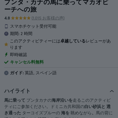
プンタ・カナの馬に乗ってマカオビ
ーチへの旅
4.8
(1.015 お客様の声)
スマホチケット受付可能
期間:
2 時間
このアクティビティーには
卓越している
レビューがあ
ります
即時確認
キャンセル料無料
ガイド:
英語, スペイン語
ハイライト
馬に乗って
プンタカナの
海岸沿いを
走るこのアクティビ
ティにご参加ください。ドミニカ共和国の
白い砂浜と
透
き通った
ターコイズブルーの
海を
眺めながら
、
馬の背に