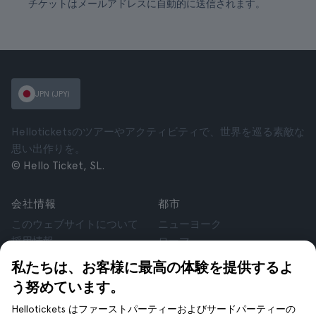
チケットはメールアドレスに自動的に送信されます。
JPN (JPY)
Helloticketsのツアーやアクティビティで、世界を巡る素敵な
思い出作りを。
© Hello Ticket, SL.
会社情報
都市
このウェブサイトについて
ニューヨーク
採用情報
ローマ
アフィリエイト
パリ
私たちは、お客様に最高の体験を提供するよ
お客様の声
ロンドン
う努めています。
個人情報保護方針
グラナダ
利用規約
クラクフ
Hellotickets はファーストパーティーおよびサードパーティーの