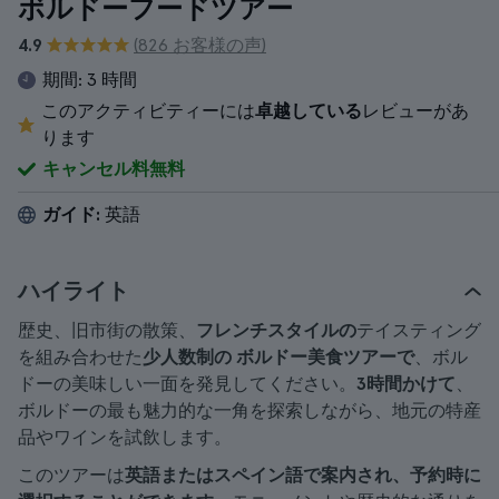
ボルドーフードツアー
4.9
(826 お客様の声)
期間:
3 時間
このアクティビティーには
卓越している
レビューがあ
ります
キャンセル料無料
ガイド:
英語
ハイライト
歴史、旧市街の散策、
フレンチスタイルの
テイスティング
を組み合わせた
少人数制の
ボルドー美食ツアーで
、ボル
ドーの美味しい一面を発見してください。
3時間かけて
、
ボルドーの最も魅力的な一角を探索しながら、地元の特産
品やワインを試飲します。
このツアーは
英語またはスペイン語で案内され、予約時に