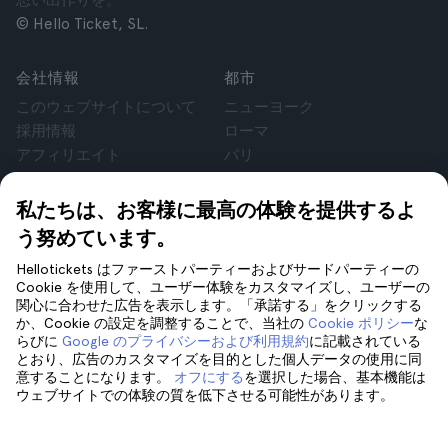
思い出作りを。
© Hello Ticket, SL.
会社情報
都市
このウェブサイトについて
ニューヨーク
採用情報
ローマ
アフィリエイト
パリ
お客様の声
ロンドン
個人情報保護方針
グラナダ
私たちは、お客様に最高の体験を提供するよ
利用規約
クラクフ
う努めています。
法律相談
テネリフェ
Hellotickets はファーストパーティーおよびサードパーティーの
cookie
Cookie を使用して、ユーザー体験をカスタマイズし、ユーザーの
関心に合わせた広告を表示します。「承諾する」をクリックする
か、Cookie の設定を調整することで、当社の
Cookie ポリシー
な
サポート
フォローしてください
らびに
Google のプライバシーおよび利用規約
に記載されている
サポート
とおり、広告のカスタマイズを目的とした個人データの使用に同
意することになります。
オフにする
を選択した場合、基本機能は
お問い合わせ
ウェブサイトでの体験の質を低下させる可能性があります。