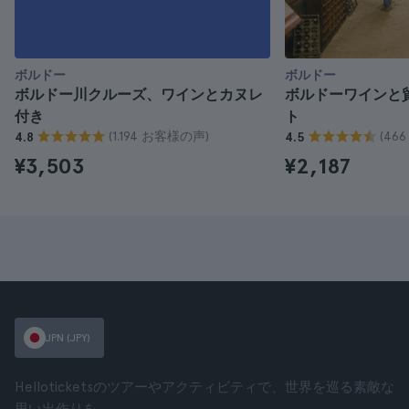
ボルドー
ボルドー
ボルドー川クルーズ、ワインとカヌレ
ボルドーワインと
付き
ト
(1.194 お客様の声)
(46
4.8
4.5
¥3,503
¥2,187
JPN (JPY)
Helloticketsのツアーやアクティビティで、世界を巡る素敵な