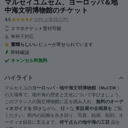
マルセイユムセム、ヨーロッパ＆地
中海文明博物館のチケット
4.5
(395 お客様の声)
スマホチケット受付可能
車椅子対応
素晴らしい
レビューが寄せられています
即時確認
キャンセル料無料
ハイライト
マルセイユの
ヨーロッパ・地中海文明博物館（MuCEM
）
の入場券で、地中海の歴史と文化について学びましょう。
このフランスの国立博物館に足を踏み入れ、
無料のオーデ
ィオガイドを
聞きながら、様々な
常設展や企画展を
ご覧
ください。館内の回廊を歩き回り、写真、絵画、彫刻、オ
ーディオ録音に至るまで、
何千点もの地中海の工芸
品を