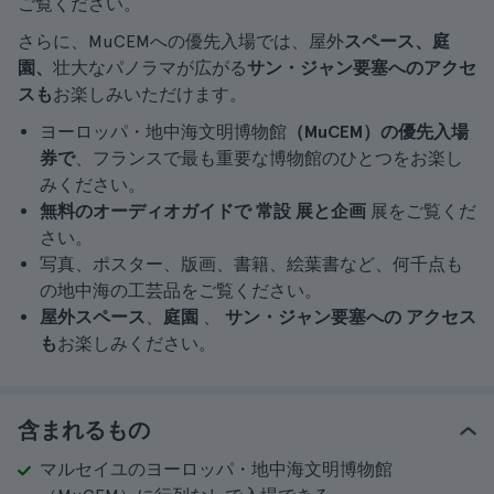
ご覧ください。
さらに、MuCEMへの優先入場では、屋外
スペース、庭
園、
壮大なパノラマが広がる
サン・ジャン要塞へのアクセ
スも
お楽しみいただけます。
ヨーロッパ・地中海文明博物館
（MuCEM）の優先入場
券で
、フランスで最も重要な博物館のひとつをお楽し
みください。
無料のオーディオガイドで
常設
展と企画
展をご覧くだ
さい。
写真、ポスター、版画、書籍、絵葉書など、何千点も
の地中海の工芸品をご覧ください。
屋外スペース
、
庭園
、
サン・ジャン要塞への
アクセス
も
お楽しみください。
含まれるもの
マルセイユのヨーロッパ・地中海文明博物館