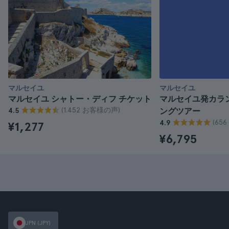
マルセイユ
マルセイユ
マルセイユ シャトー・ディフ チケット
マルセイユ発カラ
(1.452 お客様の声)
4.5
ングツアー
(65
4.9
¥1,277
¥6,795
JPN (JPY)