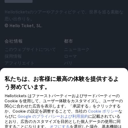
Helloticketsのツアーやアクティビティで、世界を巡る素敵な
思い出作りを。
© Hello Ticket, SL.
会社情報
都市
このウェブサイトについて
ニューヨーク
採用情報
ローマ
アフィリエイト
パリ
お客様の声
ロンドン
個人情報保護方針
グラナダ
私たちは、お客様に最高の体験を提供するよ
利用規約
クラクフ
う努めています。
法律相談
テネリフェ
Hellotickets はファーストパーティーおよびサードパーティーの
cookie
Cookie を使用して、ユーザー体験をカスタマイズし、ユーザーの
関心に合わせた広告を表示します。「承諾する」をクリックする
か、Cookie の設定を調整することで、当社の
Cookie ポリシー
な
サポート
フォローしてください
らびに
Google のプライバシーおよび利用規約
に記載されている
サポート
とおり、広告のカスタマイズを目的とした個人データの使用に同
意することになります。
オフにする
を選択した場合、基本機能は