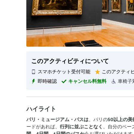
このアクティビティについて
スマホチケット受付可能
このアクティ
即時確認
キャンセル料無料
車椅子
ハイライト
パリ・ミュージアム・パスは
、パリの
50以上の
ードがあれば、
行列に並ぶことなく
、自分のペー
間、4日間、6日間のパスから
お選びいただけます