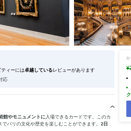
か
¥
ビティーには
卓越している
レビューがあります
対応
ク
美術館やモニュメントに
入場できるカードです。このカ
スでパリの文化や歴史を楽しむことができます。
2日
。