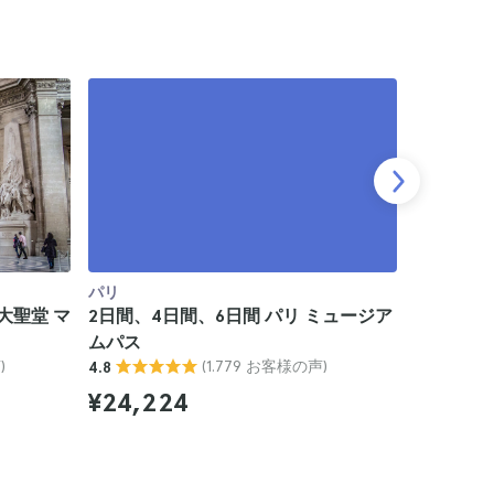
パリ
パリ
大聖堂 マ
2日間、4日間、6日間 パリ ミュージア
パリ・ミ
ムパス
は4日間
)
(1.779 お客様の声)
4.8
プオフ・
4.7
¥24,224
¥27,71