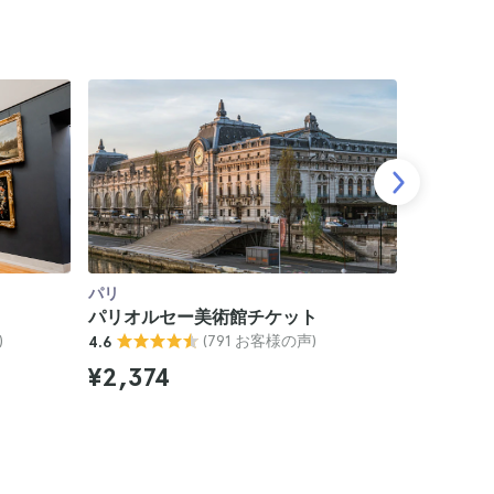
パリ
パリ
パリオルセー美術館チケット
パリのオ
)
(791 お客様の声)
4.6
ド付き見
4.6
¥2,374
¥15,57