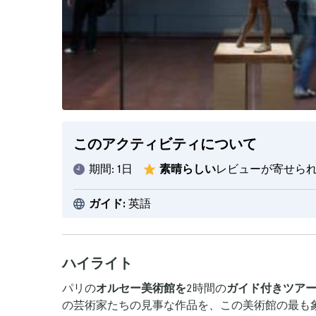
このアクティビティについて
期間:
1日
素晴らしい
レビューが寄せら
ガイド:
英語
ハイライト
パリの
オルセー美術館を
2時間の
ガイド付きツア
の芸術家たちの見事な作品を、この美術館の最も