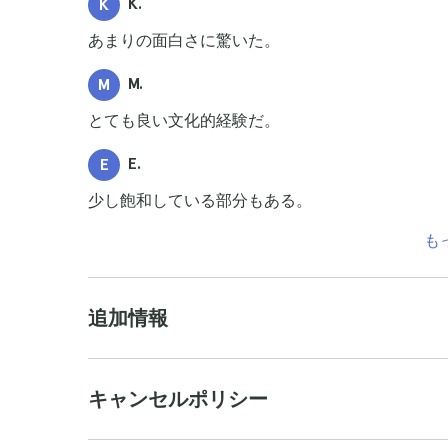
K.
K
あまりの面白さに驚いた。
M.
M
とても良い文化的経験だ。
E.
E
少し飽和している部分もある。
も
追加情報
キャンセルポリシー