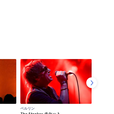
ベルリン
ベルリン
The Strokes チケット
Teddy 