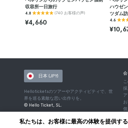
収容所一日旅行
ハウゼン
(740 お客様の声)
4.8
ツダム訪
4.6
¥4,660
¥10,6
会
日本 (JPY)
こ
採
Helloticketsのツアーやアクティビティで、世
ア
界を巡る素敵な思い出作りを。
お
© Hello Ticket, SL.
個
利
私たちは、お客様に最高の体験を提供する
法