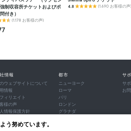
(1.690 お客様の声
強制収容所チケットおよびポ
4.8
問付き）
(1.178 お客様の声)
77
社情報
都市
サ
のウェブサイトについて
ニューヨーク
サ
用情報
ローマ
お
フィリエイト
パリ
客様の声
ロンドン
人情報保護方針
グラナダ
用規約
クラクフ
よう努めています。
律相談
テネリフェ