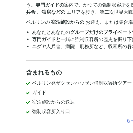
う。
専門ガイドの
案内で、かつての強制収容所を
兵舎
、
独房などの
エリアを歩き、第二次世界大戦
ベルリンの
宿泊施設からの
お迎え、または集合場
あなたとあなたの
グループだけのプライベート
専門ガイドと
一緒に強制収容所の歴史を掘り下
ユダヤ人兵舎、病院、刑務所など、収容所の
各
含まれるもの
ベルリン発ザクセンハウゼン強制収容所ツアー
ガイド
宿泊施設からの送迎
強制収容所入り口
も