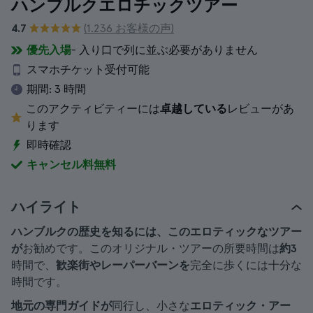
ハンブルクエロチックツアー
4.7
(1.236 お客様の声)
優先入場
- 入り口で列に並ぶ必要がありません
スマホチケット受付可能
期間:
3 時間
このアクティビティーには
卓越している
レビューがあ
ります
即時確認
キャンセル料無料
ハイライト
ハンブルクの歴史を知るには、このエロティックなツアー
が
お勧めです。このオリジナル・ツアーの所要時間は
約3
時間で、
歓楽街やレーパーバーンを
完全に歩くには十分な
時間です。
地元の専門ガイドが
同行し、小さな
エロティック・アー