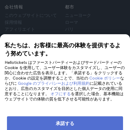
会社情報
都市
このウェブサイトについて
ニューヨーク
採用情報
ローマ
アフィリエイト
パリ
お客様の声
ロンドン
個人情報保護方針
グラナダ
私たちは、お客様に最高の体験を提供するよ
利用規約
クラクフ
う努めています。
法律相談
テネリフェ
Hellotickets はファーストパーティーおよびサードパーティーの
cookie
Cookie を使用して、ユーザー体験をカスタマイズし、ユーザーの
関心に合わせた広告を表示します。「承諾する」をクリックする
か、Cookie の設定を調整することで、当社の
Cookie ポリシー
な
サポート
フォローしてください
らびに
Google のプライバシーおよび利用規約
に記載されている
サポート
とおり、広告のカスタマイズを目的とした個人データの使用に同
意することになります。
オフにする
を選択した場合、基本機能は
お問い合わせ
ウェブサイトでの体験の質を低下させる可能性があります。
承諾する