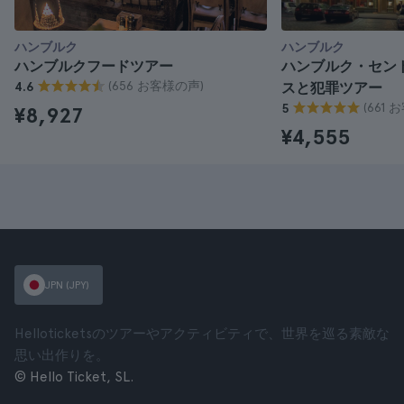
ハンブルク
ハンブルク
ハンブルクフードツアー
ハンブルク・セン
(656 お客様の声)
4.6
スと犯罪ツアー
(661
5
¥8,927
¥4,555
JPN (JPY)
Helloticketsのツアーやアクティビティで、世界を巡る素敵な
思い出作りを。
© Hello Ticket, SL.