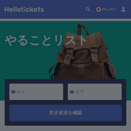
JPN (JPY)
やることリスト
から
まで
空き状況を確認