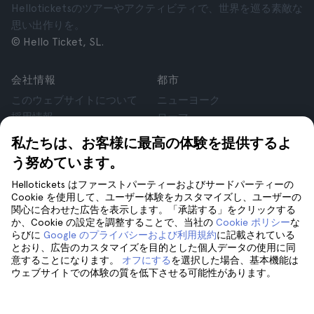
Helloticketsのツアーやアクティビティで、世界を巡る素敵な
思い出作りを。
© Hello Ticket, SL.
会社情報
都市
このウェブサイトについて
ニューヨーク
採用情報
ローマ
アフィリエイト
パリ
私たちは、お客様に最高の体験を提供するよ
お客様の声
ロンドン
う努めています。
個人情報保護方針
グラナダ
利用規約
クラクフ
Hellotickets はファーストパーティーおよびサードパーティーの
Cookie を使用して、ユーザー体験をカスタマイズし、ユーザーの
法律相談
テネリフェ
関心に合わせた広告を表示します。「承諾する」をクリックする
cookie
か、Cookie の設定を調整することで、当社の
Cookie ポリシー
な
らびに
Google のプライバシーおよび利用規約
に記載されている
とおり、広告のカスタマイズを目的とした個人データの使用に同
サポート
フォローしてください
意することになります。
オフにする
を選択した場合、基本機能は
ウェブサイトでの体験の質を低下させる可能性があります。
サポート
お問い合わせ