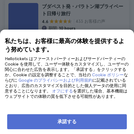
ブダペスト発・バラトン湖プライベー
ト日帰り旅行
433 お客様の声
4.6
期間:
10 hours
即時確認
私たちは、お客様に最高の体験を提供するよ
¥56,485
¥62,133
う努めています。
キャンセル料無料
追加料金はございません
Hellotickets はファーストパーティーおよびサードパーティーの
Cookie を使用して、ユーザー体験をカスタマイズし、ユーザーの
関心に合わせた広告を表示します。「承諾する」をクリックする
か、Cookie の設定を調整することで、当社の
Cookie ポリシー
な
ブダペスト 高級車によるプライベート
らびに
Google のプライバシーおよび利用規約
に記載されている
ツアー
とおり、広告のカスタマイズを目的とした個人データの使用に同
1.212 お客様の声
意することになります。
4.5
オフにする
を選択した場合、基本機能は
ウェブサイトでの体験の質を低下させる可能性があります。
期間:
3 hours 30 minutes
即時確認
¥47,943
¥52,737
キャンセル料無料
承諾する
追加料金はございません