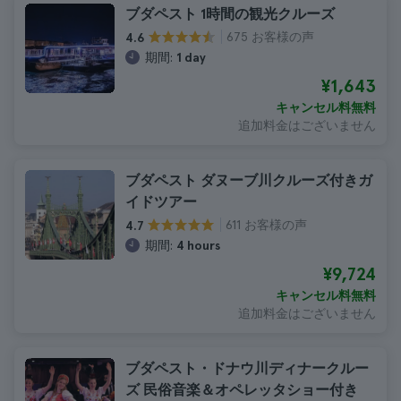
ブダペスト 1時間の観光クルーズ
675 お客様の声
4.6
期間:
1 day
¥1,643
キャンセル料無料
追加料金はございません
ブダペスト ダヌーブ川クルーズ付きガ
イドツアー
611 お客様の声
4.7
期間:
4 hours
¥9,724
キャンセル料無料
追加料金はございません
ブダペスト・ドナウ川ディナークルー
ズ 民俗音楽＆オペレッタショー付き