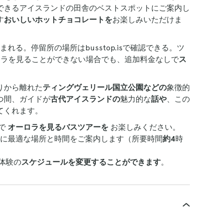
できるアイスランドの田舎のベストスポットにご案内し
す
おいしいホットチョコレートを
お楽しみいただけま
まれる。停留所の場所はbusstop.isで確認できる。ツ
ロラを見ることができない場合でも、追加料金なしで
ス
。
りから離れた
ティングヴェリール国立公園などの
象徴的
つ間、ガイドが
古代アイスランドの
魅力的な
話や
、この
てくれます。
で
オーロラを見るバスツアーを
お楽しみください。
に最適な場所と時間をご案内します（所要時間
約4
時
体験の
スケジュールを変更することができます
。