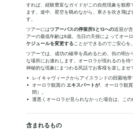
すれば、経験豊富なガイドがこの自然現象を観察
ます。途中、星空を眺めながら、寒さを吹き飛ば
す。
ツアーには
ツアーバスの停留所5と12への
送迎が含
アーの最低年齢は8歳。当日の天候によってオー
ケジュールを変更する
ことができるのでご安心を
ツアーでは、成功の確率を高めるため、街の明か
な場所にお連れします。オーロラが現れるのを待
神秘的な現象にまつわる民話でお客様を楽しませ
レイキャヴィークからアイスランドの田園地帯
オーロラ観賞の
エキスパートが
、オーロラ観賞
間）。
運悪くオーロラが見られなかった場合は、この
含まれるもの