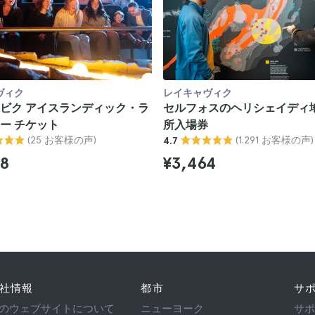
ヴィク
レイキャヴィク
ビク アイスランディック・ラ
セルフォスのヘリシェイディ
ー チケット
所入場券
(25 お客様の声)
(1.291 お客様の声)
4.7
68
¥3,464
社情報
都市
サ
のウェブサイトについて
ニューヨーク
サ