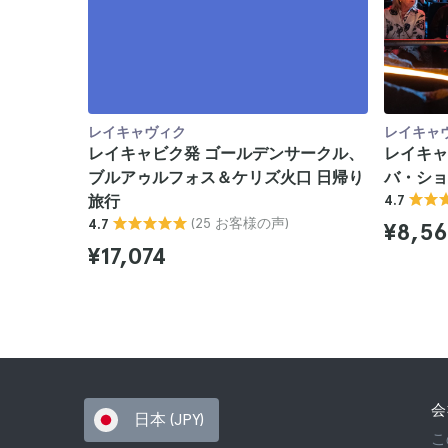
レイキャヴィク
レイキャ
レイキャビク発 ゴールデンサークル、
レイキャ
ブルアゥルフォス＆ケリズ火口 日帰り
バ・ショ
旅行
4.7
(25 お客様の声)
4.7
¥8,5
¥17,074
会
日本 (JPY)
こ