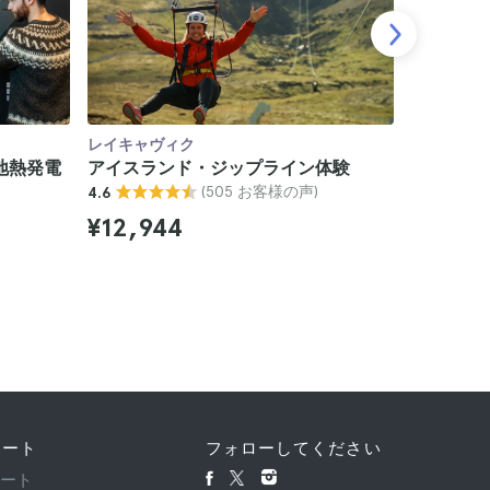
レイキャヴィク
レイキャヴ
地熱発電
アイスランド・ジップライン体験
レイキャ
(505 お客様の声)
4.6
ル日帰り
5
¥12,944
¥13,9
ポート
フォローしてください
ポート