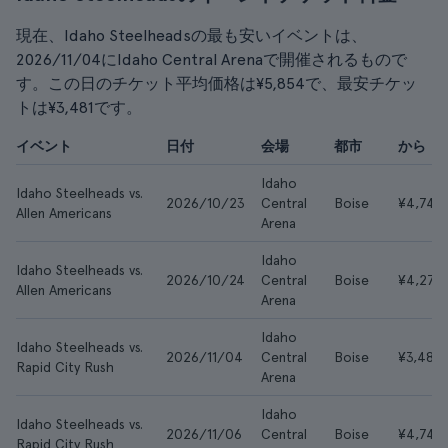
現在、Idaho Steelheadsの最も安いイベントは、
2026/11/04にIdaho Central Arenaで開催されるもので
す。この日のチケット平均価格は¥5,854で、最安チケッ
トは¥3,481です。
イベント
日付
会場
都市
から
Idaho
Idaho Steelheads vs.
2026/10/23
Central
Boise
¥4,747
Allen Americans
Arena
Idaho
Idaho Steelheads vs.
2026/10/24
Central
Boise
¥4,272
Allen Americans
Arena
Idaho
Idaho Steelheads vs.
2026/11/04
Central
Boise
¥3,481
Rapid City Rush
Arena
Idaho
Idaho Steelheads vs.
2026/11/06
Central
Boise
¥4,747
Rapid City Rush