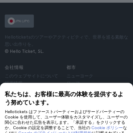
JPN (JPY)
Helloticketsのツアーやアクティビティで、世界を巡る素敵な
思い出作りを。
© Hello Ticket, SL.
会社情報
都市
このウェブサイトについて
ニューヨーク
採用情報
ローマ
アフィリエイト
パリ
私たちは、お客様に最高の体験を提供するよ
お客様の声
ロンドン
う努めています。
個人情報保護方針
グラナダ
利用規約
クラクフ
Hellotickets はファーストパーティーおよびサードパーティーの
Cookie を使用して、ユーザー体験をカスタマイズし、ユーザーの
法律相談
テネリフェ
関心に合わせた広告を表示します。「承諾する」をクリックする
cookie
か、Cookie の設定を調整することで、当社の
Cookie ポリシー
な