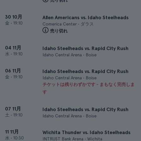
売り切れ
30 10月
Allen Americans vs. Idaho Steelheads
金
•
19:10
Comerica Center • ダラス
売り切れ
04 11月
Idaho Steelheads vs. Rapid City Rush
水
•
19:10
Idaho Central Arena • Boise
06 11月
Idaho Steelheads vs. Rapid City Rush
金
•
19:10
Idaho Central Arena • Boise
チケットは残りわずかです - まもなく完売しま
す
07 11月
Idaho Steelheads vs. Rapid City Rush
土
•
19:10
Idaho Central Arena • Boise
11 11月
Wichita Thunder vs. Idaho Steelheads
水
•
10:30
INTRUST Bank Arena • Wichita