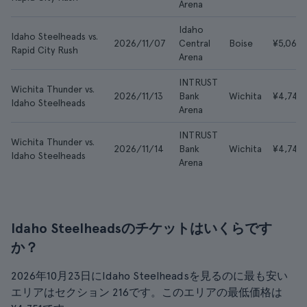
Arena
Idaho
Idaho Steelheads vs.
2026/11/07
Central
Boise
¥5,063
Rapid City Rush
Arena
INTRUST
Wichita Thunder vs.
2026/11/13
Bank
Wichita
¥4,747
Idaho Steelheads
Arena
INTRUST
Wichita Thunder vs.
2026/11/14
Bank
Wichita
¥4,747
Idaho Steelheads
Arena
Idaho Steelheadsのチケットはいくらです
か？
2026年10月23日にIdaho Steelheadsを見るのに最も安い
エリアはセクション 216です。このエリアの最低価格は