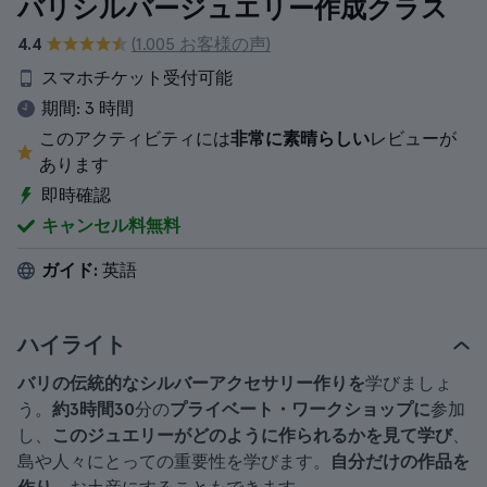
バリシルバージュエリー作成クラス
4.4
(1.005 お客様の声)
スマホチケット受付可能
期間:
3 時間
このアクティビティには
非常に素晴らしい
レビューが
あります
即時確認
キャンセル料無料
ガイド:
英語
ハイライト
バリの伝統的なシルバーアクセサリー作りを
学びましょ
う。
約3時間30
分の
プライベート・ワークショップに
参加
し、
このジュエリーがどのように作られるかを見て学び
、
島や人々にとっての重要性を学びます。
自分だけの作品を