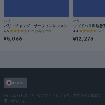
バリ
バリ
バリ・チャング・サーフィンレッスン
ウブドバリ料理教
(719 お客様の声)
(93
4.5
4.4
¥5,066
¥12,273
JPN (JPY)
Helloticketsのツアーやアクティビティで、世界を巡る素敵な
思い出作りを。