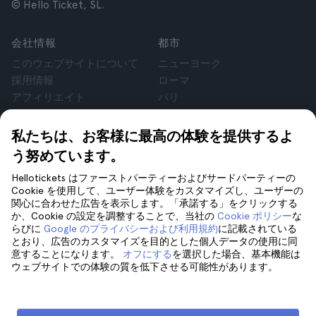
© Hello Ticket, SL.
会社情報
都市
このウェブサイトについて
ニューヨーク
採用情報
ローマ
アフィリエイト
パリ
お客様の声
ロンドン
個人情報保護方針
グラナダ
私たちは、お客様に最高の体験を提供するよ
利用規約
クラクフ
う努めています。
法律相談
テネリフェ
Hellotickets はファーストパーティーおよびサードパーティーの
cookie
Cookie を使用して、ユーザー体験をカスタマイズし、ユーザーの
関心に合わせた広告を表示します。「承諾する」をクリックする
か、Cookie の設定を調整することで、当社の
Cookie ポリシー
な
サポート
フォローしてください
らびに
Google のプライバシーおよび利用規約
に記載されている
サポート
とおり、広告のカスタマイズを目的とした個人データの使用に同
意することになります。
オフにする
を選択した場合、基本機能は
お問い合わせ
ウェブサイトでの体験の質を低下させる可能性があります。