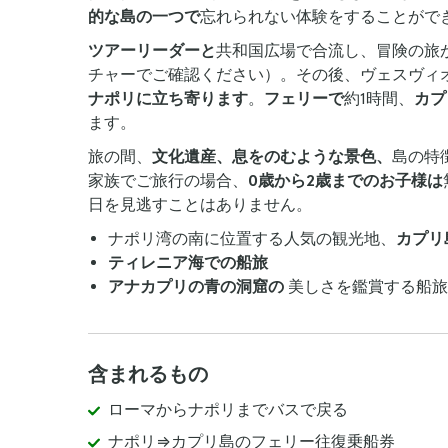
的な島の一つで
忘れられない体験をすることがで
ツアーリーダーと
共和国広場で合流し、冒険の旅
チャーでご確認ください）。その後、ヴェスヴィ
ナポリに立ち寄ります
。
フェリーで
約1時間、
カプ
ます。
旅の間、
文化遺産、息をのむような景色、
島の特
家族でご旅行の場合、
0歳から2歳までのお子様は
日を見逃すことはありません。
ナポリ湾の南に位置する人気の観光地、
カプリ
ティレニア海での船旅
アナカプリの青の洞窟の
美しさを鑑賞する船旅
含まれるもの
ローマからナポリまでバスで戻る
ナポリ⇒カプリ島のフェリー往復乗船券