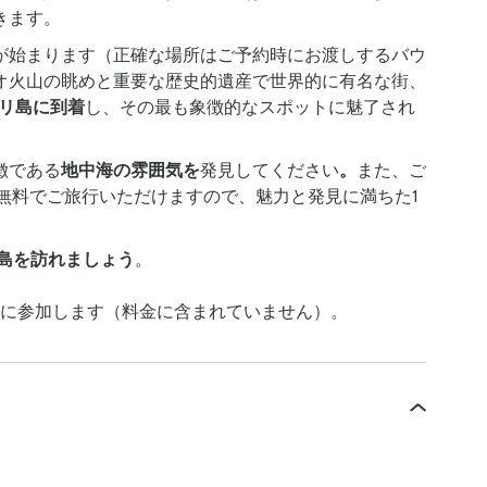
きます。
が始まります（正確な場所はご予約時にお渡しするバウ
オ火山の眺めと重要な歴史的遺産で世界的に有名な街、
リ島に到着
し、その最も象徴的なスポットに魅了され
徴である
地中海の雰囲気を
発見してください
。
また、ご
無料でご旅行いただけますので、魅力と発見に満ちた1
島を訪れましょう
。
に参加します（料金に含まれていません）。