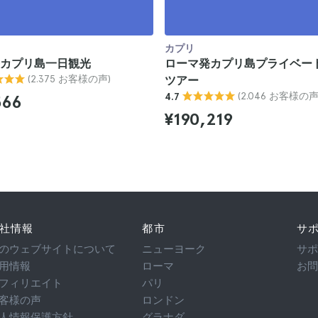
カプリ
カプリ島一日観光
ローマ発カプリ島プライベー
(2.375 お客様の声)
ツアー
(2.046 お客様の声
4.7
566
¥190,219
社情報
都市
サ
のウェブサイトについて
ニューヨーク
サ
用情報
ローマ
お
フィリエイト
パリ
客様の声
ロンドン
人情報保護方針
グラナダ