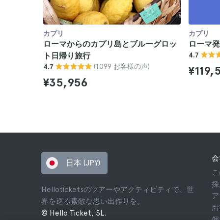
カプリ
カプリ
ローマからのカプリ島とブルーグロッ
ローマ発
ト日帰り旅行
4.7
(1.099 お客様の声)
4.7
¥119,
¥35,956
会
日本 (JPY)
こ
採
Helloticketsのツアーやアクティビティで、世
ア
界を巡る素敵な思い出作りを。
お
© Hello Ticket, SL.
個