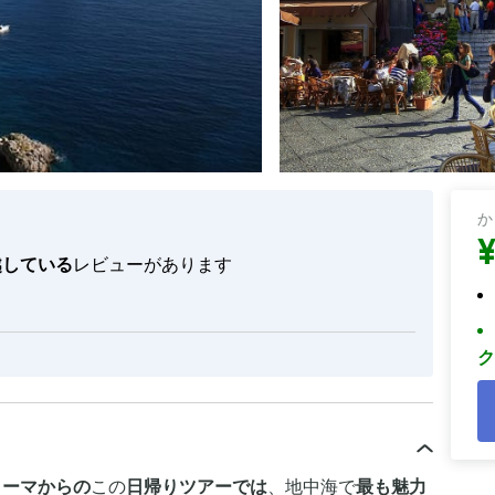
か
¥
越している
レビューがあります
ク
ローマからの
この
日帰りツアーでは
、地中海で
最も魅力