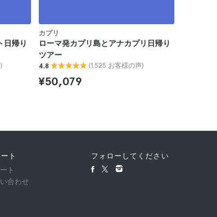
カプリ
カプリ
ト日帰り
ローマ発カプリ島とアナカプリ日帰り
ローマか
ツアー
車利用）
)
(1.525 お客様の声)
4.8
4.4
¥50,079
¥53,5
ポート
フォローしてください
ポート
問い合わせ