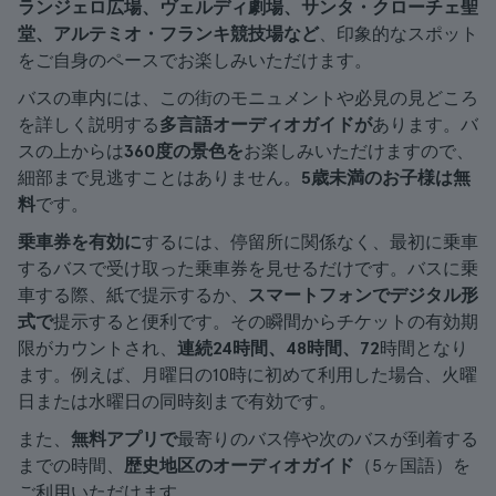
ランジェロ広場、ヴェルディ劇場、サンタ・クローチェ聖
堂、アルテミオ・フランキ競技場など
、印象的なスポット
をご自身のペースでお楽しみいただけます。
バスの車内には、この街のモニュメントや必見の見どころ
を詳しく説明する
多言語オーディオガイドが
あります。バ
スの上からは
360度の景色を
お楽しみいただけますので、
細部まで見逃すことはありません。
5歳未満のお子様は無
料
です。
乗車券を有効に
するには、停留所に関係なく、最初に乗車
するバスで受け取った乗車券を見せるだけです。バスに乗
車する際、紙で提示するか、
スマートフォンでデジタル形
式で
提示すると便利です。その瞬間からチケットの有効期
限がカウントされ、
連続24時間、48時間、72
時間となり
ます。例えば、月曜日の10時に初めて利用した場合、火曜
日または水曜日の同時刻まで有効です。
また、
無料アプリで
最寄りのバス停や次のバスが到着する
までの時間、
歴史地区のオーディオガイド
（5ヶ国語）を
ご利用いただけます。