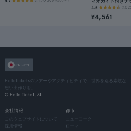
(1.470 お客様の声)
4.7
ィオガイド付きチ
(1.
4.5
¥4,561
JPN (JPY)
Helloticketsのツアーやアクティビティで、世界を巡る素敵な
思い出作りを。
© Hello Ticket, SL.
会社情報
都市
このウェブサイトについて
ニューヨーク
採用情報
ローマ