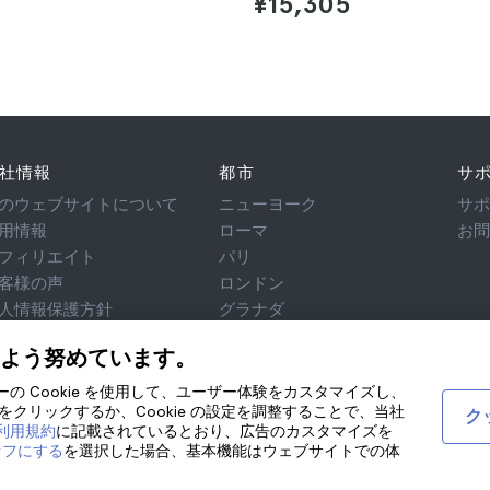
¥15,305
社情報
都市
サ
のウェブサイトについて
ニューヨーク
サ
用情報
ローマ
お
フィリエイト
パリ
客様の声
ロンドン
人情報保護方針
グラナダ
用規約
クラクフ
よう努めています。
律相談
テネリフェ
okie
ティーの Cookie を使用して、ユーザー体験をカスタマイズし、
クリックするか、Cookie の設定を調整することで、当社
ク
び利用規約
に記載されているとおり、広告のカスタマイズを
オフにする
を選択した場合、基本機能はウェブサイトでの体