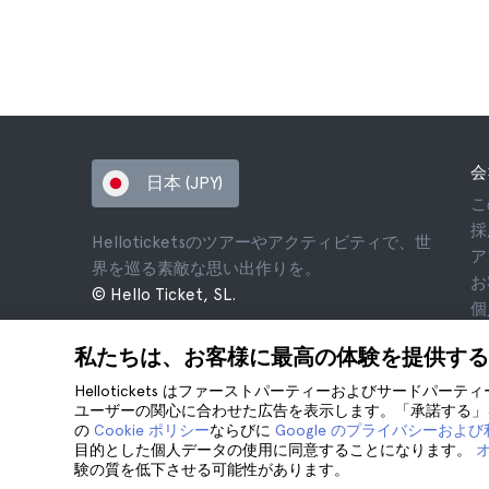
会
日本 (JPY)
こ
採
Helloticketsのツアーやアクティビティで、世
ア
界を巡る素敵な思い出作りを。
お
© Hello Ticket, SL.
個
利
私たちは、お客様に最高の体験を提供する
法
co
Hellotickets はファーストパーティーおよびサードパー
ユーザーの関心に合わせた広告を表示します。「承諾する」を
の
Cookie ポリシー
ならびに
Google のプライバシーおよ
目的とした個人データの使用に同意することになります。
験の質を低下させる可能性があります。