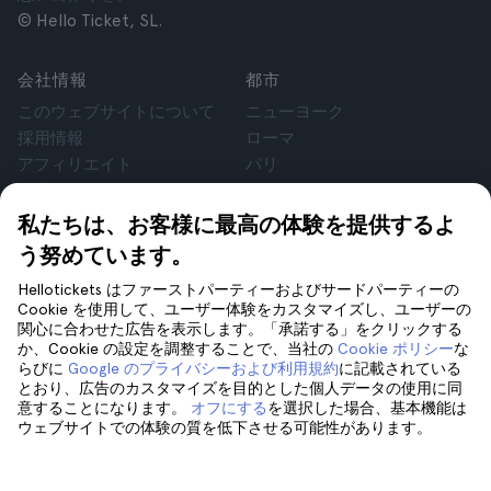
© Hello Ticket, SL.
会社情報
都市
このウェブサイトについて
ニューヨーク
採用情報
ローマ
アフィリエイト
パリ
お客様の声
ロンドン
個人情報保護方針
グラナダ
私たちは、お客様に最高の体験を提供するよ
利用規約
クラクフ
う努めています。
法律相談
テネリフェ
Hellotickets はファーストパーティーおよびサードパーティーの
cookie
Cookie を使用して、ユーザー体験をカスタマイズし、ユーザーの
関心に合わせた広告を表示します。「承諾する」をクリックする
か、Cookie の設定を調整することで、当社の
Cookie ポリシー
な
サポート
フォローしてください
らびに
Google のプライバシーおよび利用規約
に記載されている
サポート
とおり、広告のカスタマイズを目的とした個人データの使用に同
意することになります。
オフにする
を選択した場合、基本機能は
お問い合わせ
ウェブサイトでの体験の質を低下させる可能性があります。