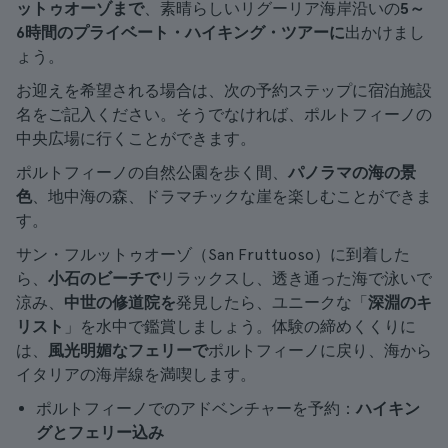
ットゥオーゾまで
、素晴らしいリグーリア海岸沿いの
5～
6時間のプライベート・ハイキング・ツアーに
出かけまし
ょう。
お迎えを希望される場合は、次の予約ステップに宿泊施設
名をご記入ください。そうでなければ、ポルトフィーノの
中央広場に行くことができます。
ポルトフィーノの自然公園を歩く間、
パノラマの海の景
色
、地中海の森、ドラマチックな崖を楽しむことができま
す。
サン・フルットゥオーゾ（San Fruttuoso）に到着した
ら、
小石のビーチで
リラックスし、透き通った海で泳いで
涼み、
中世の修道院を
発見したら、ユニークな「
深淵のキ
リスト
」を水中で鑑賞しましょう。体験の締めくくりに
は、
風光明媚なフェリーで
ポルトフィーノに戻り、海から
イタリアの海岸線を満喫します。
ポルトフィーノでのアドベンチャーを予約：
ハイキン
グとフェリー込み