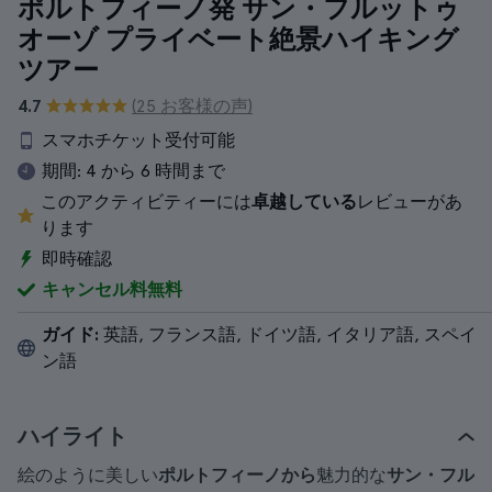
ポルトフィーノ発 サン・フルットゥ
オーゾ プライベート絶景ハイキング
ツアー
4.7
(25 お客様の声)
スマホチケット受付可能
期間:
4 から 6 時間まで
このアクティビティーには
卓越している
レビューがあ
ります
即時確認
キャンセル料無料
ガイド:
英語, フランス語, ドイツ語, イタリア語, スペイ
ン語
ハイライト
絵のように美しい
ポルトフィーノから
魅力的な
サン・フル