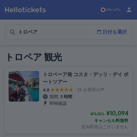
JPN (JPY)
日付を選択
トロペア 観光
トロペーア発 コスタ・デッリ・デイ ボ
ートツアー
24 お客様の声
4.8
期間:
3 時間
即時確認
¥10,094
¥11,103
キャンセル料無料
追加料金はございません