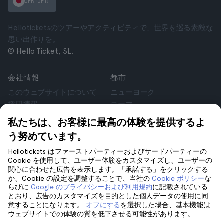
JPN (JPY)
Helloticketsのツアーやアクティビティで、世界を巡る素敵な
思い出作りを。
© Hello Ticket, SL.
会社情報
都市
このウェブサイトについて
ニューヨーク
採用情報
ローマ
アフィリエイト
パリ
私たちは、お客様に最高の体験を提供するよ
お客様の声
ロンドン
う努めています。
個人情報保護方針
グラナダ
利用規約
クラクフ
Hellotickets はファーストパーティーおよびサードパーティーの
Cookie を使用して、ユーザー体験をカスタマイズし、ユーザーの
法律相談
テネリフェ
関心に合わせた広告を表示します。「承諾する」をクリックする
cookie
か、Cookie の設定を調整することで、当社の
Cookie ポリシー
な
らびに
Google のプライバシーおよび利用規約
に記載されている
とおり、広告のカスタマイズを目的とした個人データの使用に同
サポート
フォローしてください
意することになります。
オフにする
を選択した場合、基本機能は
ウェブサイトでの体験の質を低下させる可能性があります。
サポート