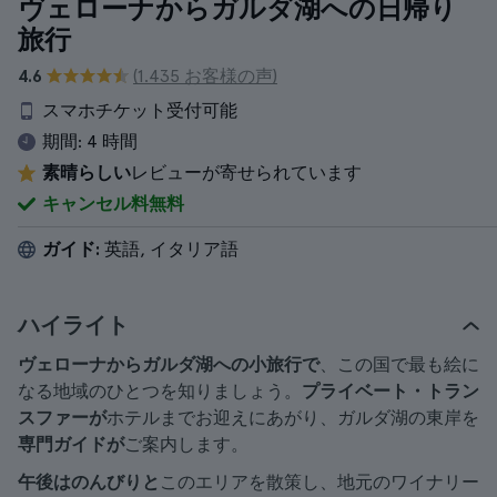
ヴェローナからガルダ湖への日帰り
旅行
4.6
(1.435 お客様の声)
スマホチケット受付可能
期間:
4 時間
素晴らしい
レビューが寄せられています
キャンセル料無料
ガイド:
英語, イタリア語
ハイライト
ヴェローナからガルダ湖への小旅行で
、この国で最も絵に
なる地域のひとつを知りましょう。
プライベート・トラン
スファーが
ホテルまでお迎えにあがり、ガルダ湖の東岸を
専門ガイドが
ご案内します。
午後はのんびりと
このエリアを散策し、地元のワイナリー