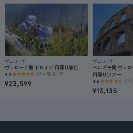
ヴェローナ
ヴェローナ
ヴェローナ発 ドロミテ 日帰り旅行
ベルガモ発 ヴェ
(25 お客様の声)
4.9
日帰りツアー
(1.
4.6
¥23,599
¥13,135