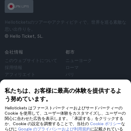
JPN (JPY)
Helloticketsのツアーやアクティビティで、世界を巡る素敵な
思い出作りを。
© Hello Ticket, SL.
会社情報
都市
このウェブサイトについて
ニューヨーク
採用情報
ローマ
アフィリエイト
パリ
お客様の声
ロンドン
個人情報保護方針
グラナダ
私たちは、お客様に最高の体験を提供するよ
利用規約
クラクフ
う努めています。
法律相談
テネリフェ
Hellotickets はファーストパーティーおよびサードパーティーの
cookie
Cookie を使用して、ユーザー体験をカスタマイズし、ユーザーの
関心に合わせた広告を表示します。「承諾する」をクリックする
か、Cookie の設定を調整することで、当社の
Cookie ポリシー
な
サポート
フォローしてください
らびに
Google のプライバシーおよび利用規約
に記載されている