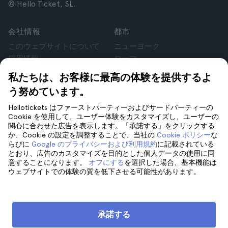
© Hello Ticket, SL.
会社情報
都市
このウェブサイトについて
ニューヨーク
採用情報
ローマ
アフィリエイト
パリ
私たちは、お客様に最高の体験を提供するよ
お客様の声
ロンドン
う努めています。
個人情報保護方針
グラナダ
利用規約
クラクフ
Hellotickets はファーストパーティーおよびサードパーティーの
Cookie を使用して、ユーザー体験をカスタマイズし、ユーザーの
法律相談
テネリフェ
関心に合わせた広告を表示します。「承諾する」をクリックする
cookie
か、Cookie の設定を調整することで、当社の
Cookie ポリシー
な
らびに
Google のプライバシーおよび利用規約
に記載されている
とおり、広告のカスタマイズを目的とした個人データの使用に同
サポート
フォローしてください
意することになります。
オフにする
を選択した場合、基本機能は
ウェブサイトでの体験の質を低下させる可能性があります。
サポート
お問い合わせ
承諾する