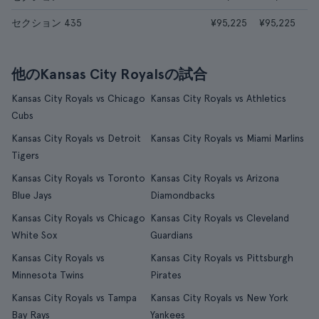
セクション 435
¥95,225
¥95,225
他のKansas City Royalsの試合
Kansas City Royals vs Chicago
Kansas City Royals vs Athletics
Cubs
Kansas City Royals vs Detroit
Kansas City Royals vs Miami Marlins
Tigers
Kansas City Royals vs Toronto
Kansas City Royals vs Arizona
Blue Jays
Diamondbacks
Kansas City Royals vs Chicago
Kansas City Royals vs Cleveland
White Sox
Guardians
Kansas City Royals vs
Kansas City Royals vs Pittsburgh
Minnesota Twins
Pirates
Kansas City Royals vs Tampa
Kansas City Royals vs New York
Bay Rays
Yankees