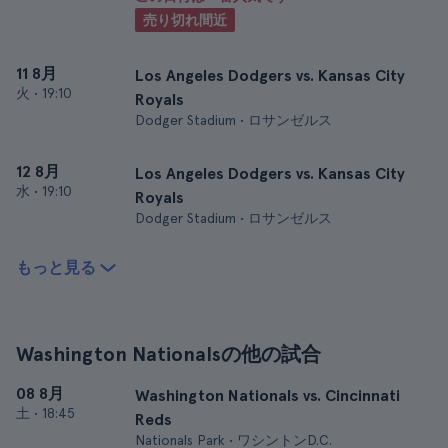
売り切れ間近
11 8月
Los Angeles Dodgers vs. Kansas City
火
•
19:10
Royals
Dodger Stadium • ロサンゼルス
12 8月
Los Angeles Dodgers vs. Kansas City
水
•
19:10
Royals
Dodger Stadium • ロサンゼルス
もっと見る
Washington Nationalsの他の試合
08 8月
Washington Nationals vs. Cincinnati
土
•
18:45
Reds
Nationals Park • ワシントンD.C.