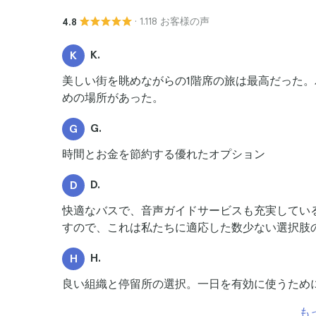
· 1.118 お客様の声
4.8
K.
K
美しい街を眺めながらの1階席の旅は最高だった
めの場所があった。
G.
G
時間とお金を節約する優れたオプション
D.
D
快適なバスで、音声ガイドサービスも充実してい
すので、これは私たちに適応した数少ない選択肢
H.
H
良い組織と停留所の選択。一日を有効に使うため
も