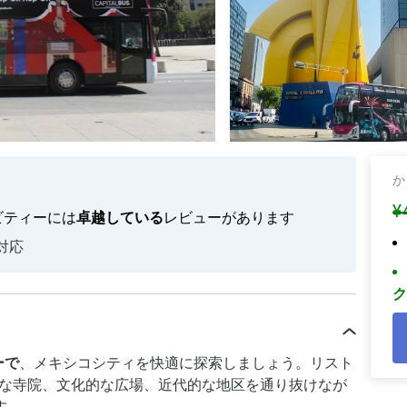
か
¥
ビティーには
卓越している
レビューがあります
対応
ク
ーで
、メキシコシティを快適に探索しましょう。リスト
的な寺院、文化的な広場、近代的な地区を通り抜けなが
す。