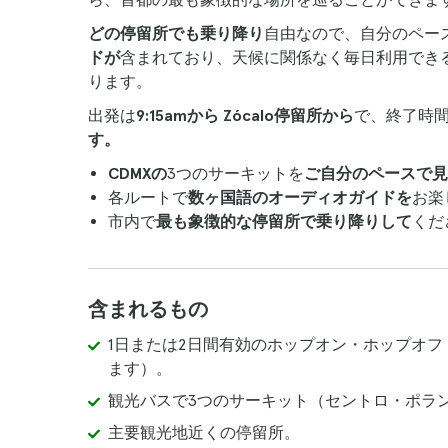
どの停留所でも乗り降り
自由なので、自分のペー
ドが
含まれており、天候に関係なく毎日利用でき
ります。
出発は
9:15amから
Zócalo停留所から
で、終了時
す。
CDMXの
3つのサーキットを
ご自分のペースで見
各ルートで
数ヶ国語のオーディオガイドを
お楽
市内で
最も象徴的な停留所で乗り降りして
くだ
含まれるもの
1日または2日間有効のホップオン・ホップオ
ます）。
観光バスで3つのサーキット（セントロ・ポラ
主要観光地近くの停留所。