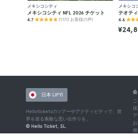
メキシコシティ
メキシコ
メキシコシティ NFL 2026 チケット
テオティ
(1.170 お客様の声)
4.7
4.6
¥24,
会
日本 (JPY)
こ
採
Helloticketsのツアーやアクティビティで、世
ア
界を巡る素敵な思い出作りを。
お
© Hello Ticket, SL.
個
利