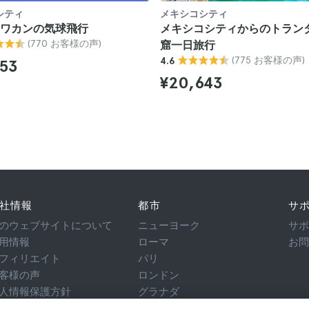
シティ
メキシコシティ
ワカンの気球飛行
メキシコシティからのトラン
(770 お客様の声)
窟一日旅行
(775 お客様の声)
4.6
853
¥20,643
社情報
都市
サ
のウェブサイトについて
ニューヨーク
サ
用情報
ローマ
お
フィリエイト
パリ
客様の声
ロンドン
人情報保護方針
グラナダ
用規約
クラクフ