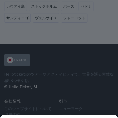
カウアイ島
ストックホルム
パース
セドナ
サンディエゴ
ヴェルサイユ
シャーロット
JPN (JPY)
Helloticketsのツアーやアクティビティで、世界を巡る素敵な
思い出作りを。
© Hello Ticket, SL.
会社情報
都市
このウェブサイトについて
ニューヨーク
採用情報
ローマ