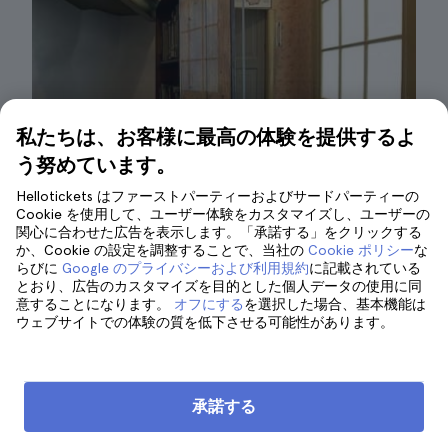
私たちは、お客様に最高の体験を提供するよ
う努めています。
Hellotickets はファーストパーティーおよびサードパーティーの
Cookie を使用して、ユーザー体験をカスタマイズし、ユーザーの
関心に合わせた広告を表示します。「承諾する」をクリックする
か、Cookie の設定を調整することで、当社の
Cookie ポリシー
な
アンネの隠れ家| ©Dennis Jarvis
らびに
Google のプライバシーおよび利用規約
に記載されている
とおり、広告のカスタマイズを目的とした個人データの使用に同
意することになります。
オフにする
を選択した場合、基本機能は
アムステルダムのアンネ・フランクの家は、
ご
ウェブサイトでの体験の質を低下させる可能性があります。
存知のように、
アンネ・フランクが発見される
前に住んでいた実際の
場所を再現した施設で
す。彼女の悲劇的な物語
に深く浸れるよう
、そ
承諾する
の空間が再現されています。以下に、この博物
館で見逃せないポイントをまとめました：