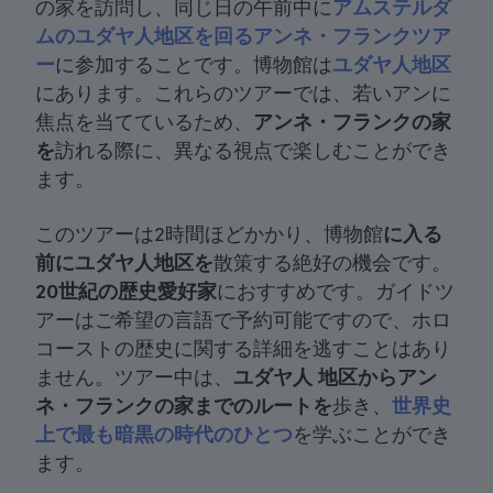
の家を訪問し、同じ日の午前中に
アムステルダ
ムのユダヤ人地区を回るアンネ・フランクツア
ー
に参加することです。博物館は
ユダヤ人地区
にあります。これらのツアーでは、若いアンに
焦点を当てているため、
アンネ・フランクの家
を
訪れる際に、異なる視点で楽しむことができ
ます。
このツアーは2時間ほどかかり、博物館
に入る
前にユダヤ人地区を
散策する絶好の機会です。
20世紀の歴史愛好家
におすすめです。ガイドツ
アーはご希望の言語で予約可能ですので、ホロ
コーストの歴史に関する詳細を逃すことはあり
ません。ツアー中は、
ユダヤ人
地区からアン
ネ・フランクの家までのルートを
歩き、
世界史
上で最も暗黒の時代のひとつ
を学ぶことができ
ます。