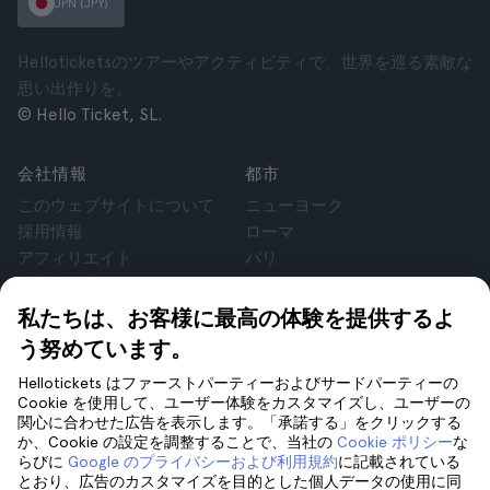
JPN (JPY)
Helloticketsのツアーやアクティビティで、世界を巡る素敵な
思い出作りを。
© Hello Ticket, SL.
会社情報
都市
このウェブサイトについて
ニューヨーク
採用情報
ローマ
アフィリエイト
パリ
お客様の声
ロンドン
個人情報保護方針
グラナダ
私たちは、お客様に最高の体験を提供するよ
利用規約
クラクフ
う努めています。
法律相談
テネリフェ
Hellotickets はファーストパーティーおよびサードパーティーの
cookie
Cookie を使用して、ユーザー体験をカスタマイズし、ユーザーの
関心に合わせた広告を表示します。「承諾する」をクリックする
か、Cookie の設定を調整することで、当社の
Cookie ポリシー
な
サポート
フォローしてください
らびに
Google のプライバシーおよび利用規約
に記載されている
サポート
とおり、広告のカスタマイズを目的とした個人データの使用に同