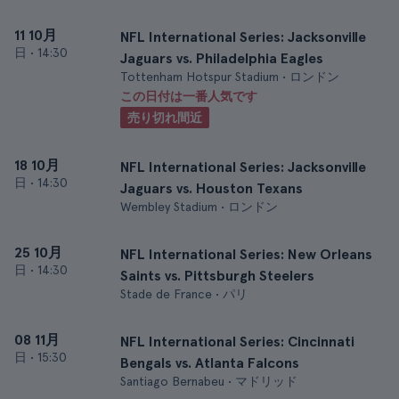
11 10月
NFL International Series: Jacksonville
日
•
14:30
Jaguars vs. Philadelphia Eagles
Tottenham Hotspur Stadium • ロンドン
この日付は一番人気です
売り切れ間近
18 10月
NFL International Series: Jacksonville
日
•
14:30
Jaguars vs. Houston Texans
Wembley Stadium • ロンドン
25 10月
NFL International Series: New Orleans
日
•
14:30
Saints vs. Pittsburgh Steelers
Stade de France • パリ
08 11月
NFL International Series: Cincinnati
日
•
15:30
Bengals vs. Atlanta Falcons
Santiago Bernabeu • マドリッド