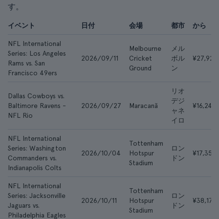
す。
イベント
日付
会場
都市
から
NFL International
Melbourne
メル
Series: Los Angeles
2026/09/11
Cricket
ボル
¥27,923
Rams vs. San
Ground
ン
Francisco 49ers
リオ
Dallas Cowboys vs.
デジ
Baltimore Ravens -
2026/09/27
Maracanã
¥16,249
ャネ
NFL Rio
イロ
NFL International
Tottenham
Series: Washington
ロン
2026/10/04
Hotspur
¥17,353
Commanders vs.
ドン
Stadium
Indianapolis Colts
NFL International
Tottenham
Series: Jacksonville
ロン
2026/10/11
Hotspur
¥38,176
Jaguars vs.
ドン
Stadium
Philadelphia Eagles