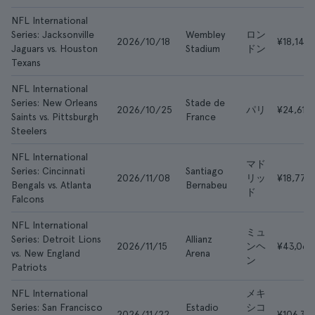
NFL International
Series: Jacksonville
Wembley
ロン
2026/10/18
¥18,142
Jaguars vs. Houston
Stadium
ドン
Texans
NFL International
Series: New Orleans
Stade de
2026/10/25
パリ
¥24,610
Saints vs. Pittsburgh
France
Steelers
NFL International
マド
Series: Cincinnati
Santiago
2026/11/08
リッ
¥18,773
Bengals vs. Atlanta
Bernabeu
ド
Falcons
NFL International
ミュ
Series: Detroit Lions
Allianz
2026/11/15
ンヘ
¥43,067
vs. New England
Arena
ン
Patriots
NFL International
メキ
Series: San Francisco
Estadio
シコ
2026/11/22
¥106,32