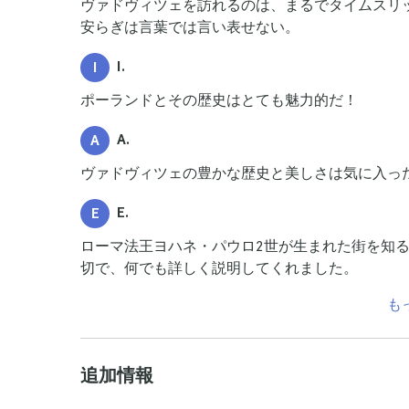
ヴァドヴィツェを訪れるのは、まるでタイムスリ
安らぎは言葉では言い表せない。
I.
I
ポーランドとその歴史はとても魅力的だ！
A.
A
ヴァドヴィツェの豊かな歴史と美しさは気に入っ
E.
E
ローマ法王ヨハネ・パウロ2世が生まれた街を知
切で、何でも詳しく説明してくれました。
も
追加情報