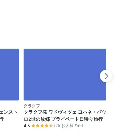
クラクフ
クラクフ
ェンスト
クラクフ発 ワドヴィツェ ヨハネ・パウ
クラクフ
行
ロ2世の故郷 プライベート日帰り旅行
リア・ゼ
(25 お客様の声)
4.6
プライベ