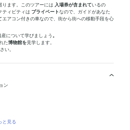
巡ります。このツアーには
入場券が含まれて
いるの
クティビティは
プライベート
なので、ガイドがあなた
てエアコン付きの車なので、街から街への移動手段を心
遺産について学びましょう
。
れた
博物館を
見学します。
さい。
ョン
っと見る