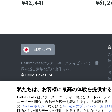
¥42,441
¥61,2
会
日本 (JPY)
こ
採
Helloticketsのツアーやアクティビティで、世
ア
界を巡る素敵な思い出作りを。
お
© Hello Ticket, SL.
個
利
私たちは、お客様に最高の体験を提供する
法
co
Hellotickets はファーストパーティーおよびサードパー
ユーザーの関心に合わせた広告を表示します。「承諾する」を
の
Cookie ポリシー
ならびに
Google のプライバシーおよ
目的とした個人データの使用に同意することになります。