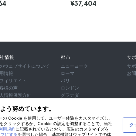
64
¥37,404
社情報
都市
サ
のウェブサイトについて
ニューヨーク
サ
用情報
ローマ
お
フィリエイト
パリ
客様の声
ロンドン
人情報保護方針
グラナダ
用規約
クラクフ
よう努めています。
律相談
テネリフェ
okie
ティーの Cookie を使用して、ユーザー体験をカスタマイズし、
クリックするか、Cookie の設定を調整することで、当社
ク
び利用規約
に記載されているとおり、広告のカスタマイズを
オフにする
を選択した場合、基本機能はウェブサイトでの体