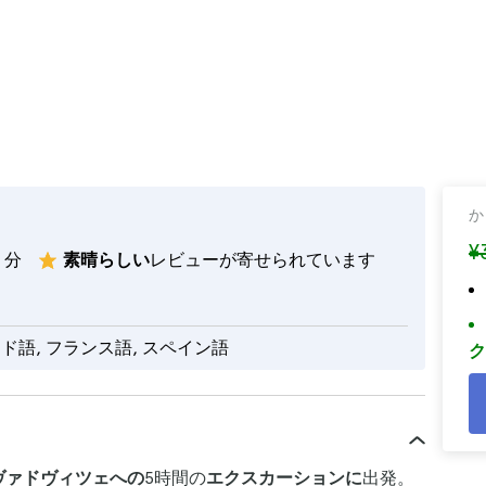
か
¥
0 分
素晴らしい
レビューが寄せられています
ンド語, フランス語, スペイン語
ク
ヴァドヴィツェへの
5時間の
エクスカーションに
出発。