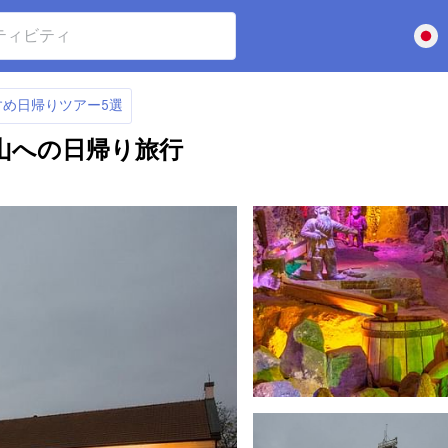
め日帰りツアー5選
山への日帰り旅行