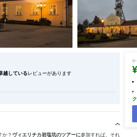
か
卓越している
レビューがあります
ク
すか？
ヴィエリチカ岩塩坑のツアーに
参加すれば、それ