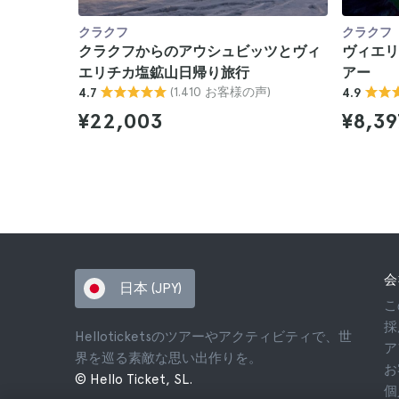
クラクフ
クラクフ
クラクフからのアウシュビッツとヴィ
ヴィエリ
エリチカ塩鉱山日帰り旅行
アー
(1.410 お客様の声)
4.7
4.9
¥22,003
¥8,39
会
日本 (JPY)
こ
採
Helloticketsのツアーやアクティビティで、世
ア
界を巡る素敵な思い出作りを。
お
© Hello Ticket, SL.
個