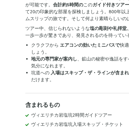
が可能です。
合計約5時間の
この
ガイド付きツア
て20の印象的な部屋を探検しましょう。800年
ムスリップの旅です。そして何より素晴らしいの
ツアー中、信じられないような
塩の彫刻や礼拝堂
一歩一歩が驚きであり、発見されるのを待ってい
クラクフから
エアコンの効いたミニバスで
快適
しょう。
地元の専門家が案内し
、鉱山の秘密や逸話をす
気分になれます。
坑道への
入場はスキップ・ザ・ラインが含まれ
だけます。
含まれるもの
ヴィエリチカ岩塩坑2時間ガイドツアー
ヴィエリチカ岩塩坑入場スキップ・チケット