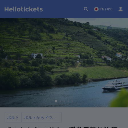
JPN (JPY)
ポルト
ポルトからドウロ渓谷への日帰りツアー9選