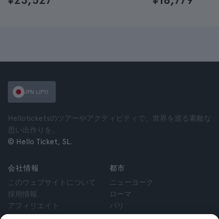
JPN (JPY)
Helloticketsのツアーやアクティビティで、世界を巡る素敵な
思い出作りを。
© Hello Ticket, SL.
会社情報
都市
このウェブサイトについて
ニューヨーク
採用情報
ローマ
アフィリエイト
パリ
お客様の声
ロンドン