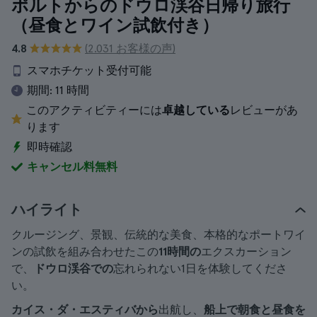
ポルトからのドウロ渓谷日帰り旅行
（昼食とワイン試飲付き）
4.8
(2.031 お客様の声)
スマホチケット受付可能
期間:
11 時間
このアクティビティーには
卓越している
レビューがあ
ります
即時確認
キャンセル料無料
ハイライト
クルージング、景観、伝統的な美食、本格的なポートワイ
ンの試飲を組み合わせたこの
11時間の
エクスカーション
で、
ドウロ渓谷での
忘れられない1日を体験してくださ
い。
カイス・ダ・エスティバから
出航し、
船上で朝食と昼食を