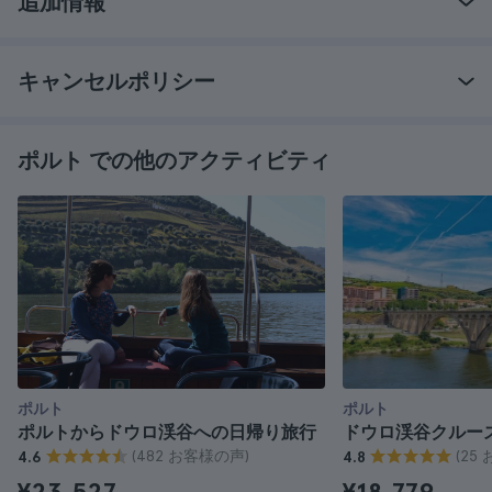
追加情報
キャンセルポリシー
ポルト での他のアクティビティ
ポルト
ポルト
ポルトからドウロ渓谷への日帰り旅行
ドウロ渓谷クルー
(482 お客様の声)
(25
4.6
4.8
¥23,527
¥18,779