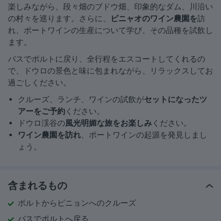
楽しみながら、段々畑のブドウ畑、印象的なダム、川沿い
の村々を巡ります。さらに、
ピニャオのワイン農園を
訪
れ、ポートワインの生産について学び、その品種を試飲し
ます。
バスでポルトに戻り、全行程をエスコートしてくれるの
で、ドウロの景色と味に包まれながら、リラックスしてお
過ごしください。
クルーズ、ランチ、ワインの試飲が
セットになったツ
アーをご予約
ください。
ドウロ渓谷の
風光明媚な旅をお楽しみ
ください。
ワイン農園を訪れ
、ポートワインの起源を発見しまし
ょう。
含まれるもの
ポルトからピニョンへのクルーズ
バスでポルトへ戻る