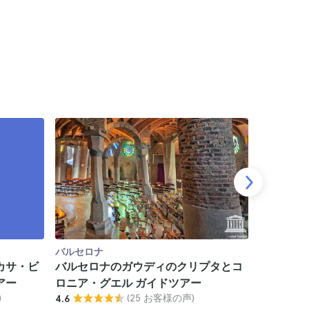
バルセロナ
バルセロナ
カサ・ビ
バルセロナのガウディのクリプタとコ
バルセロ
アー
ロニア・グエル ガイドツアー
ロニア・
)
(25 お客様の声)
4.6
ト