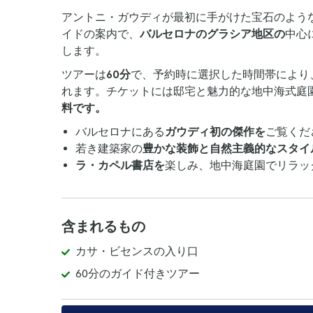
アントニ・ガウディが最初に手がけた宝石のよう
イドの案内で、
バルセロナのグラシア地区の
中心
します。
ツアーは
60分
で、予約時に選択した時間帯により
れます。チケットには邸宅と魅力的な地中海式庭
料です。
バルセロナにある
ガウディ初の傑作を
ご覧くだ
若き建築家の
豊かな装飾と自然主義的なスタイ
ラ・カペル書店を
楽しみ、地中海庭園でリラッ
含まれるもの
カサ・ビセンスの入り口
60分のガイド付きツアー