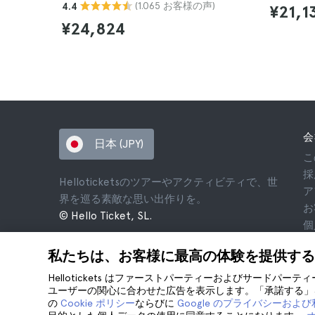
(1.065 お客様の声)
4.4
¥21,1
¥24,824
会
日本 (JPY)
こ
採
Helloticketsのツアーやアクティビティで、世
ア
界を巡る素敵な思い出作りを。
お
© Hello Ticket, SL.
個
利
私たちは、お客様に最高の体験を提供する
法
co
Hellotickets はファーストパーティーおよびサードパー
ユーザーの関心に合わせた広告を表示します。「承諾する」を
の
Cookie ポリシー
ならびに
Google のプライバシーおよ