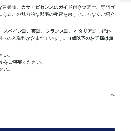
な建築物、
カサ・ビセンスのガイド付きツアー
。専門ガ
にあるこの魅力的な邸宅の秘密を余すところなくご紹介
、
スペイン語、英語、フランス語、イタリア
語で行わ
園への入場料が含まれています。
11歳以下のお子様は無
さい。
ルをご堪能
ください。
クス
。