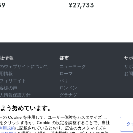
39
¥27,733
社情報
都市
サ
のウェブサイトについて
ニューヨーク
サ
用情報
ローマ
お
フィリエイト
パリ
客様の声
ロンドン
人情報保護方針
グラナダ
用規約
クラクフ
よう努めています。
律相談
テネリフェ
okie
ティーの Cookie を使用して、ユーザー体験をカスタマイズし、
クリックするか、Cookie の設定を調整することで、当社
ク
び利用規約
に記載されているとおり、広告のカスタマイズを