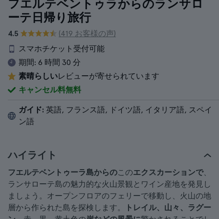
フエルテベントゥラからのランサロ
ーテ日帰り旅行
4.5
(419 お客様の声)
スマホチケット受付可能
期間:
6 時間 30 分
素晴らしい
レビューが寄せられています
キャンセル料無料
ガイド:
英語, フランス語, ドイツ語, イタリア語, スペイ
ン語
ハイライト
フエルテベントゥーラ島からの
この
エクスカーションで
、
ランサローテ島の魅力的な火山景観とワイン産地を発見し
ましょう。オープンフロアのフェリーで移動し、火山の地
層から作られた島を探検します。
トレイル、山々、ラグー