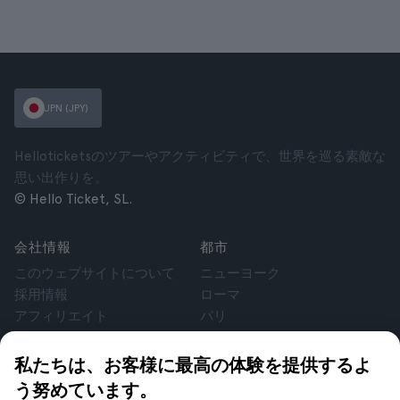
JPN (JPY)
Helloticketsのツアーやアクティビティで、世界を巡る素敵な
思い出作りを。
© Hello Ticket, SL.
会社情報
都市
このウェブサイトについて
ニューヨーク
採用情報
ローマ
アフィリエイト
パリ
お客様の声
ロンドン
個人情報保護方針
グラナダ
私たちは、お客様に最高の体験を提供するよ
利用規約
クラクフ
う努めています。