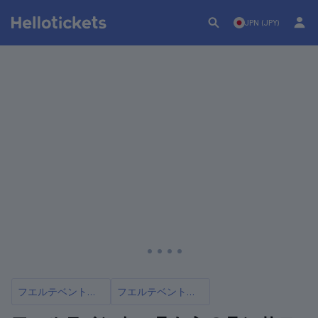
JPN (JPY)
フエルテベントゥラ
フエルテベントゥラ発ランサローテ観光クルーズ