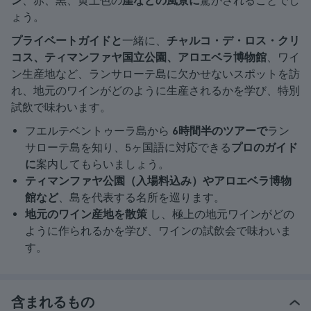
ン
、赤、黒、黄土色の
崖などの風景に
驚かされることでし
ょう。
プライベートガイドと
一緒に、
チャルコ・デ・ロス・クリ
コス、ティマンファヤ国立公園、アロエベラ博物館
、ワイ
ン生産地など、ランサローテ島に欠かせないスポットを訪
れ、地元のワインがどのように生産されるかを学び、特別
試飲で味わいます。
フエルテベントゥーラ島から
6時間半のツアーで
ラン
サローテ島を知り、5ヶ国語に対応できる
プロのガイド
に
案内してもらいましょう。
ティマンファヤ公園（入場料込み）やアロエベラ博物
館など
、島を代表する名所を巡ります。
地元のワイン産地を散策
し、極上の地元ワインがどの
ように作られるかを学び、ワインの試飲会で味わいま
す。
含まれるもの