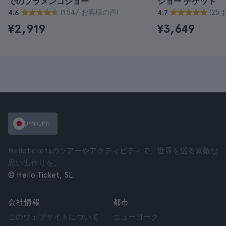
でのフラメンコショー
ショー チケット
(1.547 お客様の声)
(25
4.6
4.7
¥2,919
¥3,649
JPN (JPY)
Helloticketsのツアーやアクティビティで、世界を巡る素敵な
思い出作りを。
© Hello Ticket, SL.
会社情報
都市
このウェブサイトについて
ニューヨーク