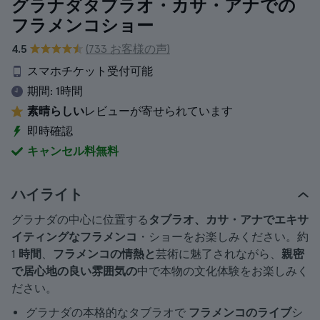
グラナダタブラオ・カサ・アナでの
フラメンコショー
4.5
(733 お客様の声)
スマホチケット受付可能
期間:
1時間
素晴らしい
レビューが寄せられています
即時確認
キャンセル料無料
ハイライト
グラナダの中心に位置する
タブラオ、カサ・アナでエキサ
イティングなフラメンコ
・ショーをお楽しみください。約
1
時間
、
フラメンコの情熱と
芸術に魅了されながら、
親密
で居心地の良い雰囲気の
中で本物の文化体験をお楽しみく
ださい。
グラナダの本格的なタブラオで
フラメンコのライブ
シ