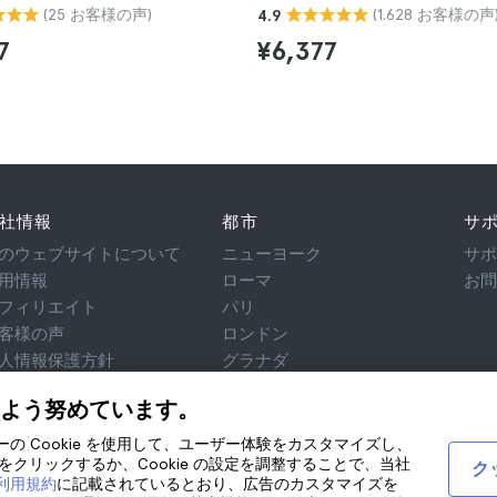
(25 お客様の声)
(1.628 お客様の声
4.9
7
¥6,377
社情報
都市
サ
のウェブサイトについて
ニューヨーク
サ
用情報
ローマ
お
フィリエイト
パリ
客様の声
ロンドン
人情報保護方針
グラナダ
用規約
クラクフ
よう努めています。
律相談
テネリフェ
okie
ティーの Cookie を使用して、ユーザー体験をカスタマイズし、
クリックするか、Cookie の設定を調整することで、当社
ク
び利用規約
に記載されているとおり、広告のカスタマイズを