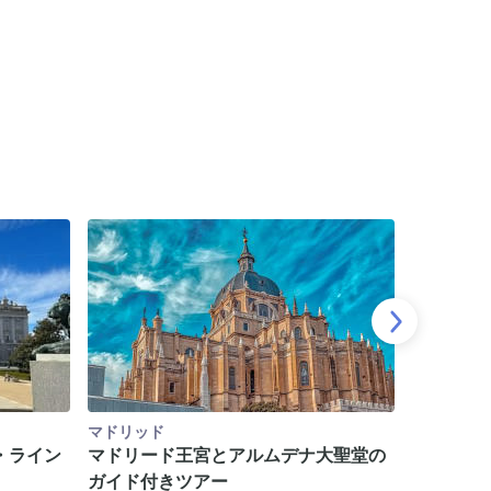
マドリッド
マドリッド
・ライン
マドリード王宮とアルムデナ大聖堂の
マドリー
ガイド付きツアー
4.5