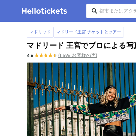
マドリッド
マドリード王宮 チケットとツアー
マドリード 王宮でプロによる写
4.6
(1.596 お客様の声)