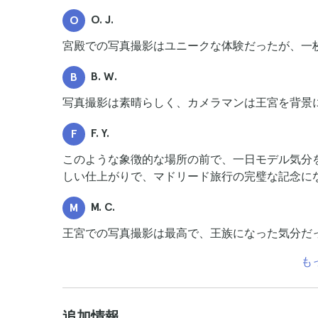
O. J.
O
宮殿での写真撮影はユニークな体験だったが、一
B. W.
B
写真撮影は素晴らしく、カメラマンは王宮を背景
F. Y.
F
このような象徴的な場所の前で、一日モデル気分
しい仕上がりで、マドリード旅行の完璧な記念に
M. C.
M
王宮での写真撮影は最高で、王族になった気分だ
も
追加情報