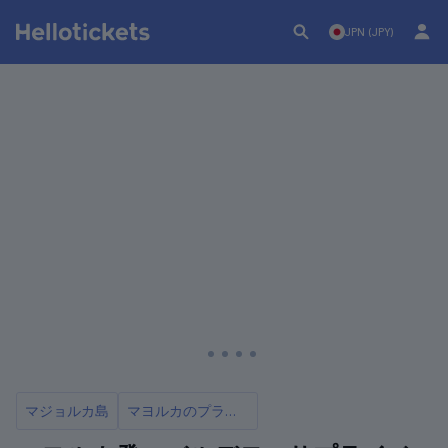
JPN (JPY)
マジョルカ島
マヨルカのプライベートツアーと訪問