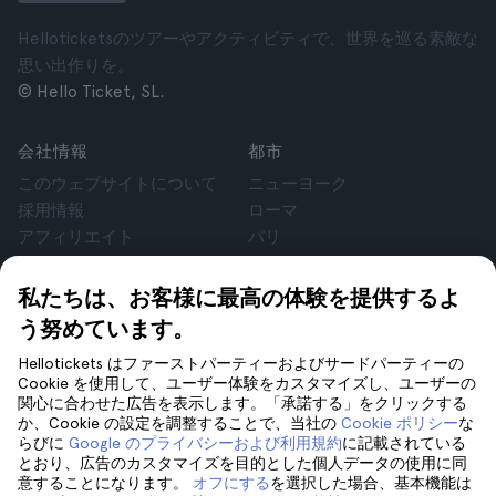
Helloticketsのツアーやアクティビティで、世界を巡る素敵な
思い出作りを。
© Hello Ticket, SL.
会社情報
都市
このウェブサイトについて
ニューヨーク
採用情報
ローマ
アフィリエイト
パリ
お客様の声
ロンドン
個人情報保護方針
グラナダ
私たちは、お客様に最高の体験を提供するよ
利用規約
クラクフ
う努めています。
法律相談
テネリフェ
Hellotickets はファーストパーティーおよびサードパーティーの
cookie
Cookie を使用して、ユーザー体験をカスタマイズし、ユーザーの
関心に合わせた広告を表示します。「承諾する」をクリックする
か、Cookie の設定を調整することで、当社の
Cookie ポリシー
な
サポート
フォローしてください
らびに
Google のプライバシーおよび利用規約
に記載されている
サポート
とおり、広告のカスタマイズを目的とした個人データの使用に同
意することになります。
オフにする
を選択した場合、基本機能は
お問い合わせ