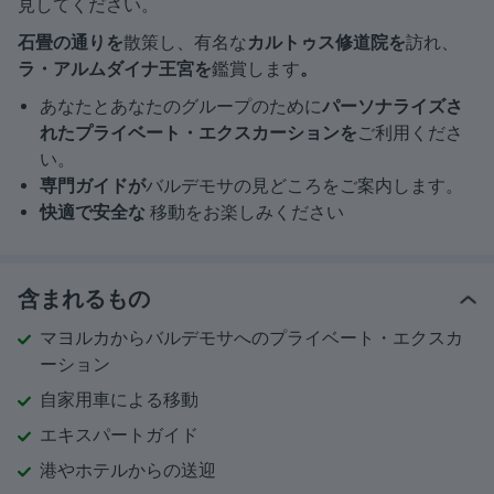
見してください。
石畳の通りを
散策し、有名な
カルトゥス修道院を
訪れ、
ラ・アルムダイナ王宮を
鑑賞します
。
あなたとあなたのグループのために
パーソナライズさ
れたプライベート・エクスカーションを
ご利用くださ
い。
専門ガイドが
バルデモサの見どころをご案内します。
快適で安全な
移動をお楽しみください
含まれるもの
マヨルカからバルデモサへのプライベート・エクスカ
ーション
自家用車による移動
エキスパートガイド
港やホテルからの送迎