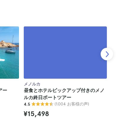
メノルカ
メノルカ
アー
昼食とホテルピックアップ付きのメノ
メノルカ
)
ルカ終日ボートツアー
4.7
(1.004 お客様の声)
4.5
¥28,9
¥15,498