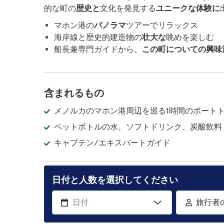
的な町の
歴史と
文化を発見する
ユニークな体験に
マホン港の
パノラマ
ツアーでリラックス
海岸線と歴史的建造物の
壮大な
眺めを楽しむ
船長兼専門ガイドから、
この町についての興味
含まれるもの
メノルカのマホン港周辺を巡る1時間のボート
ペットボトルの水、ソフトドリンク、炭酸飲料
キャプテン/エキスパートガイド
日付と人数を選択してください
旅行者