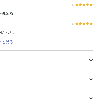
5
を眺める！
5
的だった。
っと見る