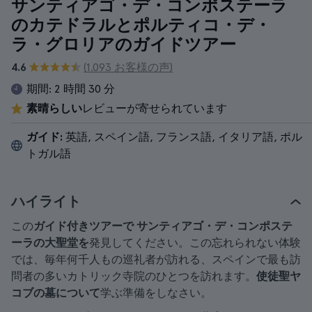
サンティアゴ・デ・コンポステーラ
のカテドラルとポルティコ・デ・
ラ・グロリアのガイドツアー
4.6
(1.093 お客様の声)
期間:
2 時間 30 分
素晴らしい
レビューが寄せられています
ガイド:
英語, スペイン語, フランス語, イタリア語, ポル
トガル語
ハイライト
この
ガイド付きツアーで
サンティアゴ・デ・コンポステ
ーラの大聖堂を
発見してください。この忘れられない体験
では、毎年何千人もの巡礼者が訪れる、スペインで最も訪
問者の多いカトリック寺院のひとつを訪れます。
使徒聖ヤ
コブの墓について
学ぶ準備をしなさい。