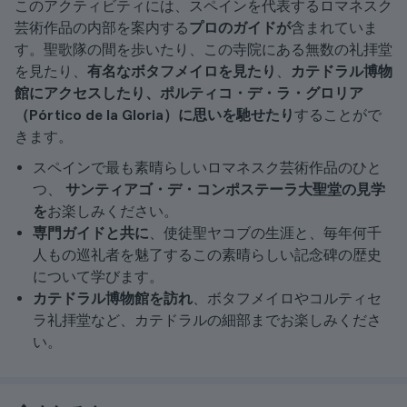
このアクティビティには、スペインを代表するロマネスク
芸術作品の内部を案内する
プロのガイドが
含まれていま
す。聖歌隊の間を歩いたり、この寺院にある無数の礼拝堂
を見たり、
有名なボタフメイロを見たり
、
カテドラル博物
館にアクセスしたり、ポルティコ・デ・ラ・グロリア
（Pórtico de la Gloria）に思いを馳せたり
することがで
きます。
スペインで最も素晴らしいロマネスク芸術作品のひと
つ、
サンティアゴ・デ・コンポステーラ大聖堂の見学
を
お楽しみください。
専門ガイドと共に
、使徒聖ヤコブの生涯と、毎年何千
人もの巡礼者を魅了するこの素晴らしい記念碑の歴史
について学びます。
カテドラル博物館を訪れ
、ボタフメイロやコルティセ
ラ礼拝堂など、カテドラルの細部までお楽しみくださ
い。