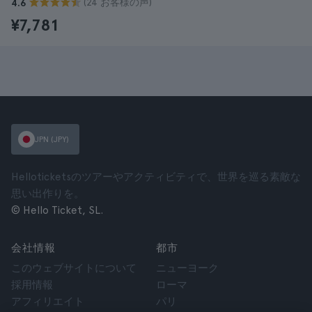
(24 お客様の声)
4.6
¥7,781
JPN (JPY)
Helloticketsのツアーやアクティビティで、世界を巡る素敵な
思い出作りを。
© Hello Ticket, SL.
会社情報
都市
このウェブサイトについて
ニューヨーク
採用情報
ローマ
アフィリエイト
パリ