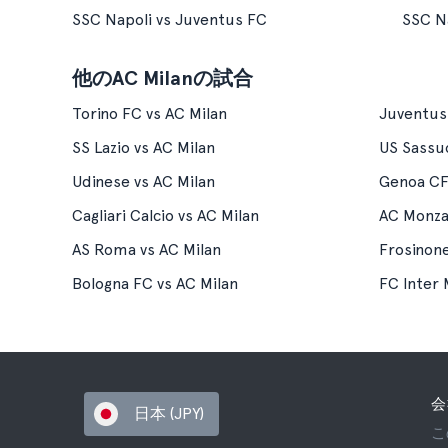
SSC Napoli vs Juventus FC
SSC N
他のAC Milanの試合
Torino FC vs AC Milan
Juventus
SS Lazio vs AC Milan
US Sassuo
Udinese vs AC Milan
Genoa CF
Cagliari Calcio vs AC Milan
AC Monza
AS Roma vs AC Milan
Frosinone
Bologna FC vs AC Milan
FC Inter 
会
日本 (JPY)
こ